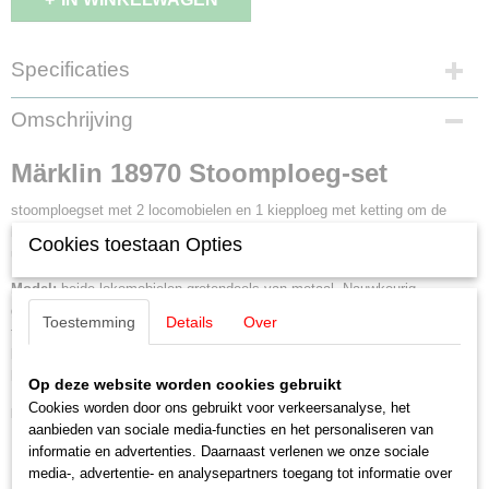
Specificaties
EAN code
Omschrijving
4001883189703
Productcode leverancier
Märklin 18970 Stoomploeg-set
18970
Schaal
stoomploegset met 2 locomobielen en 1 kiepploeg met ketting om de
H0 (1:87)
lokomobiel met de kiepploeg te koppelen. Gemaakt door de firma Heucke
Cookies toestaan Opties
uit Gatersleben in Sachsen-Anhalt. Tijdperk I, begin 20e eeuw.
Staat
Gebruikt
Model:
beide lokomobielen grotendeels van metaal. Nauwkeurig
gedetailleerd model van cilinders, drijfwerk, vliegwiel, besturing en
Toestemming
Details
Over
takelwerk. Gedetailleerde spaakwielen met metalen loopkrans. 1
kiepploeg in metaal en kunststof en een ketting om de lokomobiel en de
kiepploeg te koppelen.
Op deze website worden cookies gebruikt
Cookies worden door ons gebruikt voor verkeersanalyse, het
Highlights
aanbieden van sociale media-functies en het personaliseren van
Nieuwe constructie van de filigrane kiepploeg.
informatie en advertenties. Daarnaast verlenen we onze sociale
Weergave van akkerwerkzaamheden aan het begin van de 20e
media-, advertentie- en analysepartners toegang tot informatie over