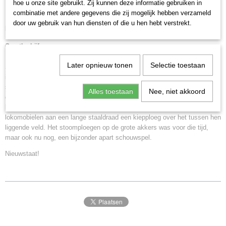
eeuw.
hoe u onze site gebruikt. Zij kunnen deze informatie gebruiken in
combinatie met andere gegevens die zij mogelijk hebben verzameld
De stoomploegset werd in 2014 als eenmalige serie alleen voor Insider-
door uw gebruik van hun diensten of die u hen hebt verstrekt.
leden gemaakt.
Grootbedrijf
De firma A. Heucke Dampfpflug-Lokomotiv-Fabrik in Gatersleben in
Later opnieuw tonen
Selectie toestaan
Sachsen-Anhalt maakte op basis van stoomploegen van de firma Fowler
in Engelad aan het einde van de 19e tot in de 20e eeuw eigen
stoomploeglokomotieven. Daarbij werden complete stoomploegsets
Alles toestaan
Nee, niet akkoord
gemaakt, bestaande uit twee stoomlokomobielen en een kiepplog met de
bijbehorende acccessoires. Bij de stoomploegen trokken twee
lokomobielen aan een lange staaldraad een kiepploeg over het tussen hen
liggende veld. Het stoomploegen op de grote akkers was voor die tijd,
maar ook nu nog, een bijzonder apart schouwspel.
Nieuwstaat!