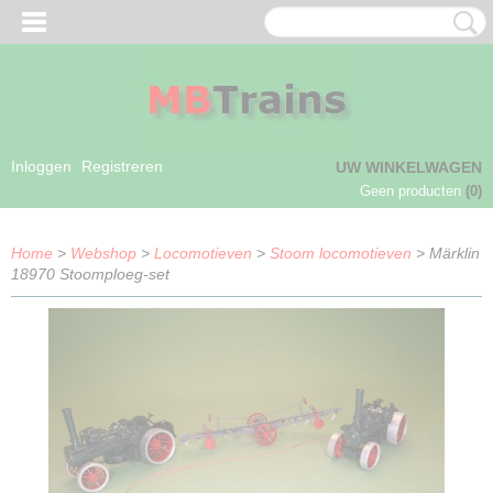
Inloggen
Registreren
UW WINKELWAGEN
Geen producten
(0)
Home
>
Webshop
>
Locomotieven
>
Stoom locomotieven
> Märklin
18970 Stoomploeg-set