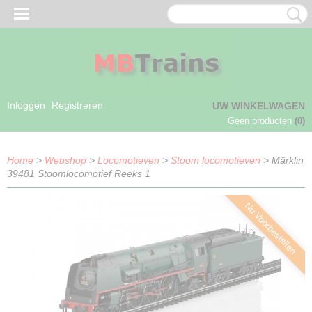
Inloggen
Registreren
UW WINKELWAGEN
Geen producten
(0)
Home
>
Webshop
>
Locomotieven
>
Stoom locomotieven
> Märklin
39481 Stoomlocomotief Reeks 1
Nu Voorbestellen