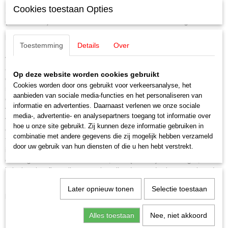
Cookies toestaan Opties
Sneltrein stoomlocomotief reeks 1 van de Belgische Staatsspoorwegen
(NMBS/SNCB). Locomotiefnummer 1.002. Museumuitvoering.
Model:
Met digitale mfx+ decoder en uitgebreide licht- en geluidsfuncties.
Toestemming
Details
Over
In de ketel ingebouwde geregelde hoogvermogens aandrijving met
vliegwiel. één aangedreven as en twee assen die via koppelstangen
aangedreven worden. Met antislip banden. Locomotief en tender zijn
Op deze website worden cookies gebruikt
grotendeels van metaal gemaakt. Standaard voorzien van een
Cookies worden door ons gebruikt voor verkeersanalyse, het
rookgenerator met dynamische, snelheidsafhankelijke, rookuitstoot. Met
aanbieden van sociale media-functies en het personaliseren van
een tweepunts frontsein dat digitaal bediend kan worden. Verder zijnde
informatie en advertenties. Daarnaast verlenen we onze sociale
verlichting in het machinistenhuis en het flakkeren van het vuur in de
media-, advertentie- en analysepartners toegang tot informatie over
vuurkist digitaal te bedienen. Verlichting met onderhoudsvrije warm-witte
hoe u onze site gebruikt. Zij kunnen deze informatie gebruiken in
en rode lichtdiodes (LED). Met buffercondensator. Tussen locomotief en
combinatie met andere gegevens die zij mogelijk hebben verzameld
tender een verstelbare meeverende koppeling. Meeverende kortkoppeling
door uw gebruik van hun diensten of die u hen hebt verstrekt.
in NEM schacht aan de tender. De locomotief rijdt zonder beperkingen
door bogen met een radius van 437,5 mm (radius 2). Remslangen,
imitatie schroefkoppelingen en signaalhouders worden los meegeleverd.
Lengte over de buffers ca. 28,4 cm.
Later opnieuw tonen
Selectie toestaan
Highlights:
Met voorbeeldgetrouwe uiterlijke veranderingen aan de ketel.Met
Alles toestaan
Nee, niet akkoord
buffercondensator voor het overbruggen van korte stroomloze