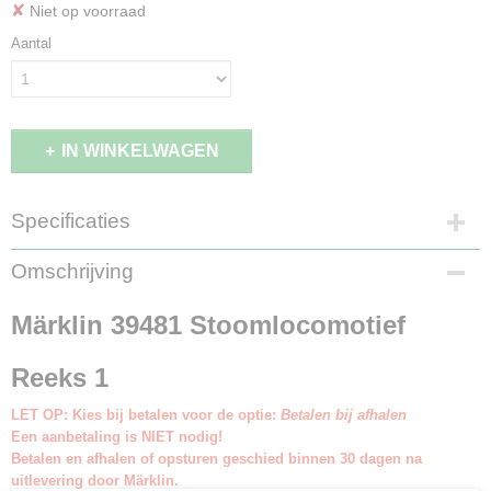
✘
Niet op voorraad
Aantal
IN WINKELWAGEN
Specificaties
Productcode leverancier
Omschrijving
39481
Schaal
Märklin 39481 Stoomlocomotief
H0 (1:87)
Aansturing
Reeks 1
Digitaal
Staat
LET OP: Kies bij betalen voor de optie:
Betalen bij afhalen
Nieuw
Een aanbetaling is NIET nodig!
Betalen en afhalen of opsturen geschied binnen 30 dagen na
uitlevering door Märklin.