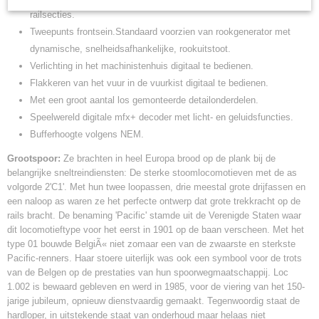
railsecties.
Tweepunts frontsein.Standaard voorzien van rookgenerator met
dynamische, snelheidsafhankelijke, rookuitstoot.
Verlichting in het machinistenhuis digitaal te bedienen.
Flakkeren van het vuur in de vuurkist digitaal te bedienen.
Met een groot aantal los gemonteerde detailonderdelen.
Speelwereld digitale mfx+ decoder met licht- en geluidsfuncties.
Bufferhoogte volgens NEM.
Grootspoor:
Ze brachten in heel Europa brood op de plank bij de
belangrijke sneltreindiensten: De sterke stoomlocomotieven met de as
volgorde 2'C1'. Met hun twee loopassen, drie meestal grote drijfassen en
een naloop as waren ze het perfecte ontwerp dat grote trekkracht op de
rails bracht. De benaming 'Pacific' stamde uit de Verenigde Staten waar
dit locomotieftype voor het eerst in 1901 op de baan verscheen. Met het
type 01 bouwde BelgiÃ« niet zomaar een van de zwaarste en sterkste
Pacific-renners. Haar stoere uiterlijk was ook een symbool voor de trots
van de Belgen op de prestaties van hun spoorwegmaatschappij. Loc
1.002 is bewaard gebleven en werd in 1985, voor de viering van het 150-
jarige jubileum, opnieuw dienstvaardig gemaakt. Tegenwoordig staat de
hardloper, in uitstekende staat van onderhoud maar helaas niet