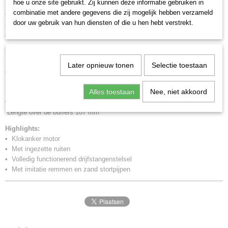
hoe u onze site gebruikt. Zij kunnen deze informatie gebruiken in
combinatie met andere gegevens die zij mogelijk hebben verzameld
Goederenlocomotief type 52 van de Deutsche Bundesbahn (DB). Model
door uw gebruik van hun diensten of die u hen hebt verstrekt.
met kuiptender, gesloten machinistenhuis en Witte windleiplaten. Zoals in
gebruik in het begin van de jaren ’50
Model:
Dit model is op veel punten verbeterd. Met klokanker motor.
Machinistenhuis met ingezette ramen. Fijn gevormd, volledig
Later opnieuw tonen
Selectie toestaan
gedetailleerd en echt werkend stangenstelsel. Met imitatieremmen en
zand valpijpen. Alle drijfassen worden aangedreven. Dit locomotiefmodel
Alles toestaan
Nee, niet akkoord
is uitgerust met Witte windleiplaten en heeft een tweepunts frontsein met
warm-witte LED‘s. De voorloop as is voorzien van gesloten wielen.
Lengte over de buffers 107 mm
Highlights:
• Klokanker motor
• Met ingezette ruiten
• Volledig functionerend drijfstangenstelsel
• Met imitatie remmen en zand stortpijpen