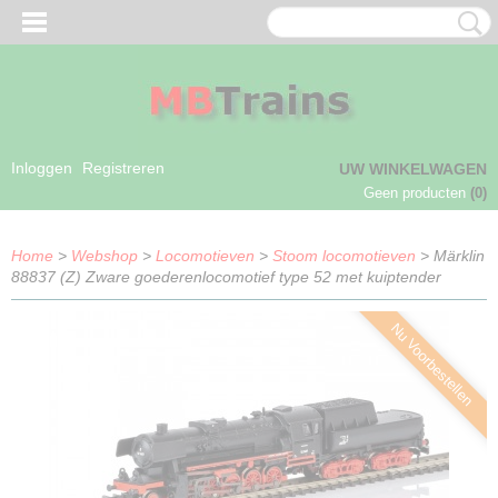
Inloggen
Registreren
UW WINKELWAGEN
Geen producten
(0)
Home
>
Webshop
>
Locomotieven
>
Stoom locomotieven
> Märklin
88837 (Z) Zware goederenlocomotief type 52 met kuiptender
Nu Voorbestellen