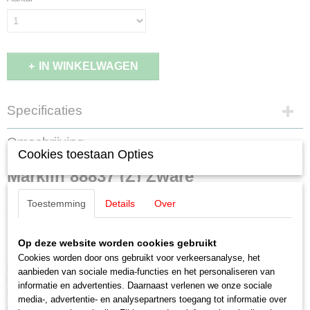
IN WINKELWAGEN
Specificaties
Productcode leverancier
Omschrijving
88837
Cookies toestaan Opties
Schaal
Märklin 88837 (Z) Zware
Z
Staat
Toestemming
Details
Over
goederenlocomotief type 52 met
Nieuw
kuiptender
Op deze website worden cookies gebruikt
Cookies worden door ons gebruikt voor verkeersanalyse, het
LET OP: Kies bij betalen voor de optie:
Betalen bij afhalen
aanbieden van sociale media-functies en het personaliseren van
Een aanbetaling is NIET nodig!
informatie en advertenties. Daarnaast verlenen we onze sociale
Betalen en afhalen of opsturen geschied binnen 30 dagen na
media-, advertentie- en analysepartners toegang tot informatie over
uitlevering door Märklin.