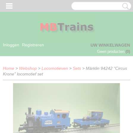
Inloggen
Registreren
UW WINKELWAGEN
Geen producten
(0)
Home
>
Webshop
>
Locomotieven
>
Sets
> Märklin 94242 "Circus
Krone" locomotief set