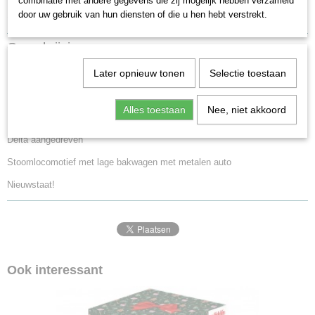
combinatie met andere gegevens die zij mogelijk hebben verzameld
Specificaties
door uw gebruik van hun diensten of die u hen hebt verstrekt.
EAN code
Omschrijving
4001883942421
Productcode leverancier
Later opnieuw tonen
Selectie toestaan
Märklin 94242 "Circus Krone"
94242
Schaal
Alles toestaan
Nee, niet akkoord
locomotief set
H0 (1:87)
Aansturing
Delta aangedreven
Delta
Stoomlocomotief met lage bakwagen met metalen auto
Staat
Gebruikt
Nieuwstaat!
Ook interessant