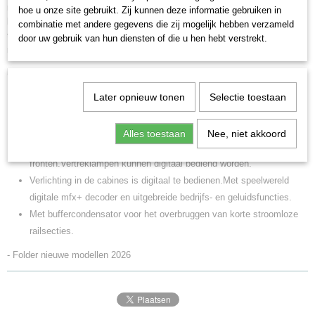
rode lichtdiodes (LED). Met buffercondensator. Met los gemonteerde
hoe u onze site gebruikt. Zij kunnen deze informatie gebruiken in
handleiders. Met reliÃ«f interieur in de cabines en de machinekamer. Los
combinatie met andere gegevens die zij mogelijk hebben verzameld
te monteren renslangen en imitatie schroefkoppelingen worden
door uw gebruik van hun diensten of die u hen hebt verstrekt.
meegeleverd. Lengte over de buffers 21,4 cm.
Highlights:
Klassiek model van de Duitse Krokodil.
Later opnieuw tonen
Selectie toestaan
Bijzonder fijn gedetailleerd metalen model.
Met veel los gemonteerde detailonderdelen.
Alles toestaan
Nee, niet akkoord
Met voorbeeldgetrouwe aanpassingen aan het dak en
fronten.Vertreklampen kunnen digitaal bediend worden.
Verlichting in de cabines is digitaal te bedienen.Met speelwereld
digitale mfx+ decoder en uitgebreide bedrijfs- en geluidsfuncties.
Met buffercondensator voor het overbruggen van korte stroomloze
railsecties.
- Folder nieuwe modellen 2026