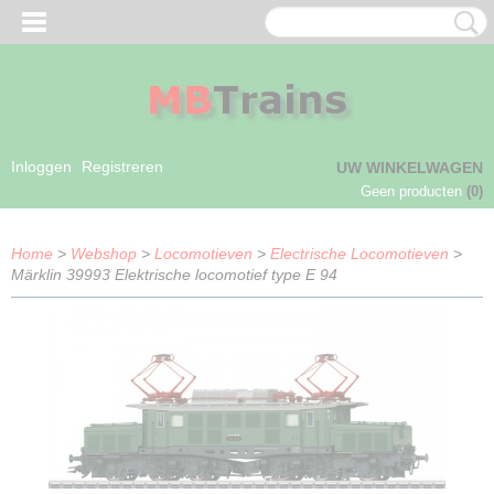
Inloggen
Registreren
UW WINKELWAGEN
Geen producten
(0)
Home
>
Webshop
>
Locomotieven
>
Electrische Locomotieven
>
Märklin 39993 Elektrische locomotief type E 94