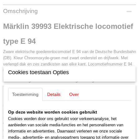
EAN code
Omschrijving
4001883399935
Productcode leverancier
Märklin 39993 Elektrische locomotief
39993
Schaal
type E 94
H0 (1:87)
Aansturing
Zware elektrische goederenlocomotief E 94 van de Deutsche Bundesbahn
Digitaal
(DB). Kleur Chroomoxyde-groen met zwart onderstel en drijfwerk. Met
Staat
verlengd dak en zes zandkisten aan elke kant. Locomotiefnummer E 94
Nieuw
026. Zoals in dienst omstreeks 1964.
Cookies toestaan Opties
Model:
Met digitale mfx+ decoder en uitgebreide geluidsfuncties.
Centraal ingebouwde geregelde hoogvermogens aandrijving met vliegwiel.
Per aandrijfstel worden twee assen aangedreven. Met antislip banden.
Toestemming
Details
Over
Met de rijrichting wisselend driepunts frontsein en twee rode sluitlichten,
analoog in bedrijf en digitaal te bedienen. De frontseinen aan de loc zijden
2 en 1 zijn digital apart te bedienen. Als de frontseinen aan beide kanten
Op deze website worden cookies gebruikt
uitgeschakeld zijn kan het dubbele A-sein aan beide kanten ingeschakeld
Cookies worden door ons gebruikt voor verkeersanalyse, het
worden. De verlichting in de machinistencabines kan digitaal apart
aanbieden van sociale media-functies en het personaliseren van
geschakeld worden. Als extra kan een vertreklamp, rijrichting afhankelijk,
informatie en advertenties. Daarnaast verlenen we onze sociale
digitaal bediend worden. Verlichting met onderhoudsvrije warm-witte en
media-, advertentie- en analysepartners toegang tot informatie over