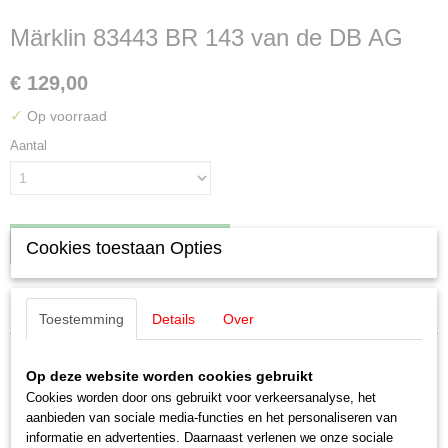
Märklin 83443 BR 143 van de DB AG
€ 129,00
✓
Op voorraad
Aantal
IN WINKELWAGEN
Cookies toestaan Opties
Specificaties
Toestemming
Details
Over
EAN code
Omschrijving
4001883834436
Op deze website worden cookies gebruikt
Productcode leverancier
Märklin 83443 BR 143 van de DB AG
Cookies worden door ons gebruikt voor verkeersanalyse, het
83443
aanbieden van sociale media-functies en het personaliseren van
Schaal
Digital ESU Hoogvermogen ingebouwd
informatie en advertenties. Daarnaast verlenen we onze sociale