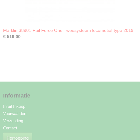
Märklin 38901 Rail Force One Tweesysteem locomotief type 2019
€ 519,00
Informatie
Inruil Inkoop
Voorwaarden
Verzending
Contact
Herroeping