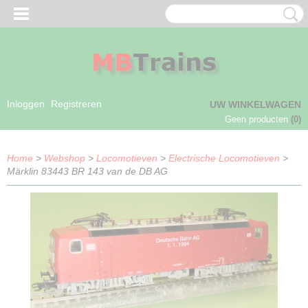
Inloggen
Registreren
UW WINKELWAGEN
Geen producten
(0)
Home
>
Webshop
>
Locomotieven
>
Electrische Locomotieven
>
Märklin 83443 BR 143 van de DB AG