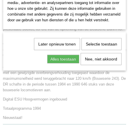
H0 (1:87)
media-, advertentie- en analysepartners toegang tot informatie over
Electrische locomotief van de bouwserie 143 van de Deutsche Bahn AG
Aansturing
hoe u onze site gebruikt. Zij kunnen deze informatie gebruiken in
uit tijdperk V. De locomotief is in een oriëntrode kleur uitgevoerd en is een
Digitaal
combinatie met andere gegevens die zij mogelijk hebben verzameld
Delta digitale uitvoering. Het bedrijfsnummer is 143 094-1. Het model is in
door uw gebruik van hun diensten of die u hen hebt verstrekt.
Staat
1994 geproduceerd en uitgebracht als eenmalige serie met een
Gebruikt
presentatie socket, ter ere van de oprichting van de Deutsche Bahn AG.
Het model is 19,1 cm lang
Grootspoor:
De Deutsche Reichsbahn (DR) had begin jaren tachtig extra
Later opnieuw tonen
Selectie toestaan
elektrische locomotieven nodig. Op de Voorjaarsbeurs van 1982 in Leipzig
werd door VEB Lokomotivbau Elektrotechnische Werke (LEW) ,,Hans
Alles toestaan
Nee, niet akkoord
Beimler“ de prototype locomotief 212 001-2 voorgesteld. Locomotief had
een maximumsnelheid van 140 km/h. In 1983 werd een nieuw draaistel
met een gewijzigde overbrengverhouding toegepast waardoor de
maximumsnelheid werd teruggebracht naar 120 km/h (Bouwserie 243). De
DR schafte in de periode tussen 1984 en 1990 646 stuks van deze
bouwserie locomotieven aan.
Digital ESU Hoogvermogen ingebouwd
Totaalprogramma 1994
Nieuwstaat!