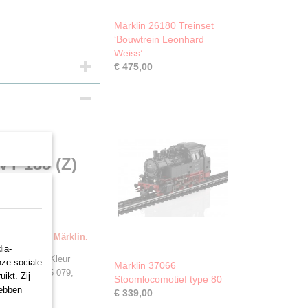
Märklin 26180 Treinset
‘Bouwtrein Leonhard
Weiss’
€ 475,00
T 135 (Z)
evering door Märklin.
ia-
van de DRG. Kleur
nze sociale
Märklin 37066
nummer VT 135 079,
ikt. Zij
Stoomlocomotief type 80
hebben
€ 339,00