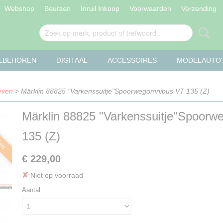
Webshop
Beurzen
Inruil Inkoop
Voorwaarden
Verzending
OEBEHOREN
DIGITAAL
ACCESSOIRES
MODELAUTO'
even
> Märklin 88825 "Varkenssuitje"Spoorwegomnibus VT 135 (Z)
Märklin 88825 "Varkenssuitje"Spoor
len
135 (Z)
€ 229,00
✘
Niet op voorraad
Aantal