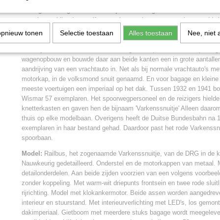
Een icoon uit vroeger tijden op de Duitse sporen.
Als tegenwoordig één van de talrijke bewaard gebleven Wismarer Sc
toneel verschijnt doen zelfs stoomlocomotieven een stapje terug. Var
deze twee-assige railbussen genoemd die in de crisisperiode voor de
opnieuw tonen
Selectie toestaan
Alles toestaan
Nee, niet 
redding waren voor een groot aantal 'Kleinbahnen' en nevenbanen. He
door zijn eenvoud en daardoor uiterst goedkoop. Men nam simpelweg
wagenopbouw en bouwde daar aan beide kanten een in grote aantalle
aandrijving van een vrachtauto in. Net als bij normale vrachtauto's m
motorkap, in de volksmond snuit genaamd. En voor bagage en kleine
meeste voertuigen een imperiaal op het dak. Tussen 1932 en 1941 
Wismar 57 exemplaren. Het spoorwegpersoneel en de reizigers hield
knetterkasten en gaven hen de bijnaam 'Varkenssnuitje' Alleen daarom 
thuis op elke modelbaan. Overigens heeft de Duitse Bundesbahn na 19
exemplaren in haar bestand gehad. Daardoor past het rode Varkenssnui
spoorbaan.
Model:
Railbus, het zogenaamde Varkenssnuitje, van de DRG in de kl
Nauwkeurig gedetailleerd. Onderstel en de motorkappen van metaal. 
detailonderdelen. Aan beide zijden voorzien van een volgens voorbee
zonder koppeling. Met warm-wit driepunts frontsein en twee rode sluit
rijrichting. Model met klokankermotor. Beide assen worden aangedre
interieur en stuurstand. Met interieurverlichting met LED's, los gemon
dakimperiaal. Gietboom met meerdere stuks bagage wordt meegeleve