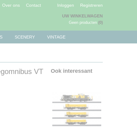
Over ons
Contact
Inloggen
Registreren
UW WINKELWAGEN
Geen producten
(0)
S
SCENERY
VINTAGE
wegomnibus VT
Ook interessant