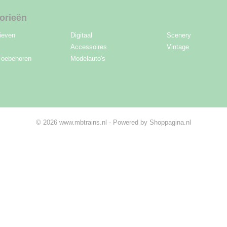
orieën
ieven
Digitaal
Scenery
Accessoires
Vintage
Toebehoren
Modelauto's
© 2026 www.mbtrains.nl - Powered by Shoppagina.nl