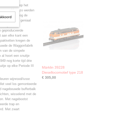
hienenbussen op het
kenssnuitjes, zo werden
 2e Wereldoorlog de
akkoord
t ontwerp was geniaal
 een gelaste
n geproduceerde
et aan elke kant een
 pakketten kregen de
bouwde de Waggonfabrik
en van de simpele
al hoort een snuitje
49 nog korte tijd drie
tje op elke Periode III
Märklin 39228
Diesellocomotief type 218
€ 305,00
euren wijnrood/ivoor.
Met veel los gemonteerde
ld nagebouwde bufferbalk
lichten, wisselend met de
ven. Met nagebootst
teerde trap en
rd. Met zwart