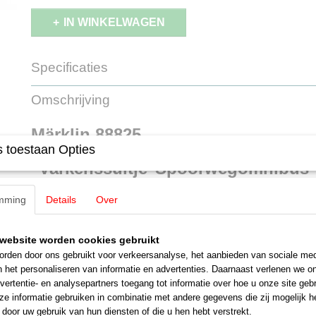
IN WINKELWAGEN
Specificaties
Productcode leverancier
88825
Omschrijving
Schaal
Z
Staat
Nieuw
Märklin 88825
 toestaan Opties
"Varkenssuitje"Spoorwegomnibus V
MHI Model
mming
Details
Over
LET OP: Kies bij betalen voor de optie: Betalen bij afhalen
Een aanbetaling is NIET nodig!
website worden cookies gebruikt
Betalen en afhalen of opsturen geschied binnen 30 dagen na uitl
rden door ons gebruikt voor verkeersanalyse, het aanbieden van sociale med
Dieselmotorwagen type CvT-34 'Wismarer railbus' (type Hannover A) 
n het personaliseren van informatie en advertenties. Daarnaast verlenen we o
wijnrood/ivoor. Periode II (Zoals tussen 1935 en 1947). Motorwagen
vertentie- en analysepartners toegang tot informatie over hoe u onze site gebru
Saarbrücken.
e informatie gebruiken in combinatie met andere gegevens die zij mogelijk 
door uw gebruik van hun diensten of die u hen hebt verstrekt.