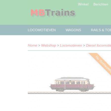
Winkel
Berichten
LOCOMOTIEVEN
WAGONS
RAILS & T
Home
>
Webshop
>
Locomotieven
>
Diesel locomoti
Nu Voorbestel