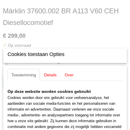
Märklin 37600.002 BR A113 V60 CEH
Diesellocomotief
€ 299,00
✓
Op voorraad
Cookies toestaan Opties
Aantal
Toestemming
Details
Over
IN WINKELWAGEN
Op deze website worden cookies gebruikt
Cookies worden door ons gebruikt voor verkeersanalyse, het
Omschrijving
aanbieden van sociale media-functies en het personaliseren van
informatie en advertenties. Daarnaast verlenen we onze sociale
Märklin 37600.002 BR A113 V60 CEH
media-, advertentie- en analysepartners toegang tot informatie over
hoe u onze site gebruikt. Zij kunnen deze informatie gebruiken in
combinatie met andere gegevens die zij mogelijk hebben verzameld
Diesellocomotief