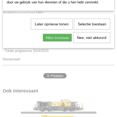
door uw gebruik van hun diensten of die u hen hebt verstrekt.
Rangeerlocomotief V 60 van de Deutsche Bundesbahn (DB).
Bedrijfstoestand rond 1960.
Model:
met Digital-decoder mfx en uitgebreide geluidsfuncties, geregelde
Later opnieuw tonen
Selectie toestaan
hoogvermogensaandrijving en telexoppelingen. 3 assen aangedreven.
Frontsein conventioneel in bedrijf, digitaal schakelbaar. Bordeshekken
van metaal.
Alles toestaan
Nee, niet akkoord
Lengte over de buffers 12,0 cm.
- Totale programma 2014/2015
Nieuwstaat!
Ook interessant