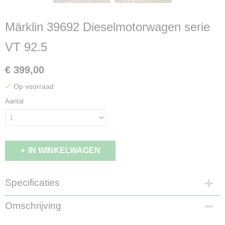
Märklin 39692 Dieselmotorwagen serie
VT 92.5
€ 399,00
✓
Op voorraad
Aantal
IN WINKELWAGEN
Specificaties
EAN code
Omschrijving
4001883396927
Productcode leverancier