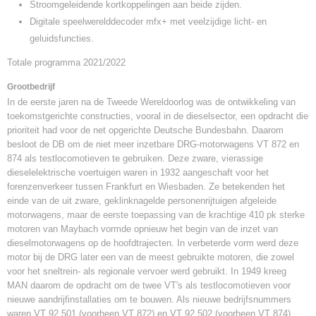
Stroomgeleidende kortkoppelingen aan beide zijden.
Digitale speelwerelddecoder mfx+ met veelzijdige licht- en
geluidsfuncties.
Totale programma 2021/2022
Grootbedrijf
In de eerste jaren na de Tweede Wereldoorlog was de ontwikkeling van
toekomstgerichte constructies, vooral in de dieselsector, een opdracht die
prioriteit had voor de net opgerichte Deutsche Bundesbahn. Daarom
besloot de DB om de niet meer inzetbare DRG-motorwagens VT 872 en
874 als testlocomotieven te gebruiken. Deze zware, vierassige
dieselelektrische voertuigen waren in 1932 aangeschaft voor het
forenzenverkeer tussen Frankfurt en Wiesbaden. Ze betekenden het
einde van de uit zware, geklinknagelde personenrijtuigen afgeleide
motorwagens, maar de eerste toepassing van de krachtige 410 pk sterke
motoren van Maybach vormde opnieuw het begin van de inzet van
dieselmotorwagens op de hoofdtrajecten. In verbeterde vorm werd deze
motor bij de DRG later een van de meest gebruikte motoren, die zowel
voor het sneltrein- als regionale vervoer werd gebruikt. In 1949 kreeg
MAN daarom de opdracht om de twee VT's als testlocomotieven voor
nieuwe aandrijfinstallaties om te bouwen. Als nieuwe bedrijfsnummers
waren VT 92 501 (voorheen VT 872) en VT 92 502 (voorheen VT 874)