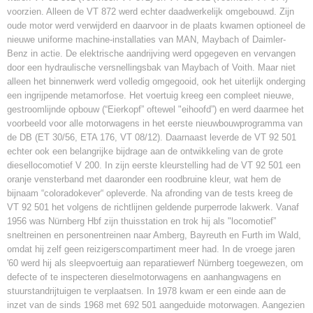
voorzien. Alleen de VT 872 werd echter daadwerkelijk omgebouwd. Zijn
oude motor werd verwijderd en daarvoor in de plaats kwamen optioneel de
nieuwe uniforme machine-installaties van MAN, Maybach of Daimler-
Benz in actie. De elektrische aandrijving werd opgegeven en vervangen
door een hydraulische versnellingsbak van Maybach of Voith. Maar niet
alleen het binnenwerk werd volledig omgegooid, ook het uiterlijk onderging
een ingrijpende metamorfose. Het voertuig kreeg een compleet nieuwe,
gestroomlijnde opbouw (“Eierkopf” oftewel "eihoofd”) en werd daarmee het
voorbeeld voor alle motorwagens in het eerste nieuwbouwprogramma van
de DB (ET 30/56, ETA 176, VT 08/12). Daarnaast leverde de VT 92 501
echter ook een belangrijke bijdrage aan de ontwikkeling van de grote
diesellocomotief V 200. In zijn eerste kleurstelling had de VT 92 501 een
oranje vensterband met daaronder een roodbruine kleur, wat hem de
bijnaam “coloradokever“ opleverde. Na afronding van de tests kreeg de
VT 92 501 het volgens de richtlijnen geldende purperrode lakwerk. Vanaf
1956 was Nürnberg Hbf zijn thuisstation en trok hij als "locomotief”
sneltreinen en personentreinen naar Amberg, Bayreuth en Furth im Wald,
omdat hij zelf geen reizigerscompartiment meer had. In de vroege jaren
'60 werd hij als sleepvoertuig aan reparatiewerf Nürnberg toegewezen, om
defecte of te inspecteren dieselmotorwagens en aanhangwagens en
stuurstandrijtuigen te verplaatsen. In 1978 kwam er een einde aan de
inzet van de sinds 1968 met 692 501 aangeduide motorwagen. Aangezien