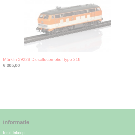
Märklin 39228 Diesellocomotief type 218
€ 305,00
Informatie
Inruil Inkoop