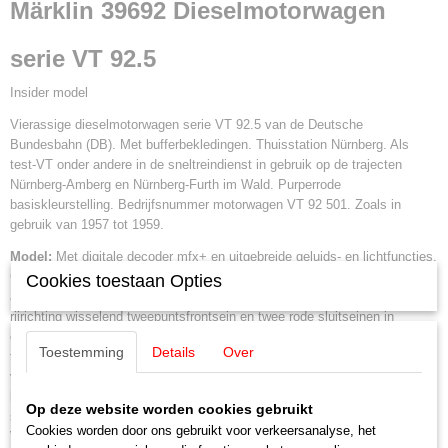
Märklin 39692 Dieselmotorwagen
39692
Schaal
serie VT 92.5
H0 (1:87)
Aansturing
Insider model
Digitaal
Vierassige dieselmotorwagen serie VT 92.5 van de Deutsche
Staat
Bundesbahn (DB). Met bufferbekledingen. Thuisstation Nürnberg. Als
Nieuw
test-VT onder andere in de sneltreindienst in gebruik op de trajecten
Nürnberg-Amberg en Nürnberg-Furth im Wald. Purperrode
basiskleurstelling. Bedrijfsnummer motorwagen VT 92 501. Zoals in
gebruik van 1957 tot 1959.
Model:
Met digitale decoder mfx+ en uitgebreide geluids- en lichtfuncties.
Geregelde hoogvermogenaandrijving met vliegwiel. 2 cardan aangedreven
Cookies toestaan Opties
aandrijfassen in het motoraangedreven draaistel. Antislipbanden. Met de
rijrichting wisselend tweepuntsfrontsein en twee rode sluitseinen in
conventioneel bedrijf, digitaal schakelbaar. Frontsein voor en achter
Toestemming
Details
Over
telkens apart digitaal uitschakelbaar. Extra machinistencabineverlichting
voor en achter, elk afzonderlijk digitaal schakelbaar. Bovendien zijn de
bagageruimteverlichting en de verlichting in de gang, het toilet, de
Op deze website worden cookies gebruikt
slaapcoupé en de kastruimte elk afzonderlijk digitaal schakelbaar.
Cookies worden door ons gebruikt voor verkeersanalyse, het
Verlichting met onderhoudsvrije warmwitte en rode ledlampjes.