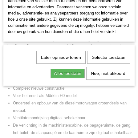
aanbieden van sociale media-functies en het personaliseren van
Bewegende ventilator. Ventilatoraandrijving afzonderlijk digitaal
informatie en advertenties. Daarnaast verlenen we onze sociale
schakelbaar. Aan beide zijden stroomgeleidende kortkoppelingen. De
media-, advertentie- en analysepartners toegang tot informatie over
binnenverlichting voor aangekoppelde personenrijtuigen uit set
hoe u onze site gebruikt. Zij kunnen deze informatie gebruiken in
sneltreinrijtuigen 41327 kan via de stroomgeleidende kortkoppeling van de
combinatie met andere gegevens die zij mogelijk hebben verzameld
motorwagen afzonderlijk digitaal worden geschakeld. Frontschorten
door uw gebruik van hun diensten of die u hen hebt verstrekt.
verwisselbaar voor de uitvoering zonder ingestoken kortkoppelingen.
Gedetailleerde bufferbalk. Opsteekbare remslangen, gestileerde
schroefkoppelingen en verwarmingsleidingen worden meegeleverd.
Bovendien kunnen de aangebrachte bufferbekledingen, die voor veilig
Later opnieuw tonen
Selectie toestaan
rijden met aangekoppelde rijtuigen nodig zijn, worden verwisseld voor
bufferbekledingen in voorbeeldgetrouwe hoogte.
Lengte over de buffers 25,1 cm.
Alles toestaan
Nee, niet akkoord
Highlights
Compleet nieuwe constructie.
Voor het eerst als Märklin H0-model.
Onderstel en opbouw van de dieselmotorwagen grotendeels van
metaal.
Ventilatoraandrijving digitaal schakelbaar.
De verlichting in de machinistencabine, de bagageruimte, de gang,
het toilet, de slaapcoupé en de kastruimte zijn digitaal schakelbaar.