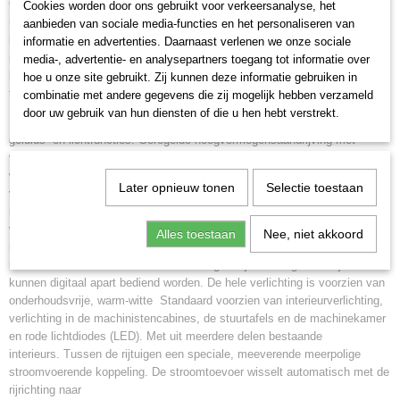
GmbH. Lijkt op de uitvoering van de Deutsche Reichsbahn van de DDR
Cookies worden door ons gebruikt voor verkeersanalyse, het
(DR/DDR) uit de periode 1960-1970, bestemd als reclame voor het
aanbieden van sociale media-functies en het personaliseren van
internationale sneltreinverkeer. Vierdelige eenheid. Een stuurstand-
informatie en advertenties. Daarnaast verlenen we onze sociale
motorwagen VTa, een tussenrijtuig VMc met restauratieafdeling en
media-, advertentie- en analysepartners toegang tot informatie over
keuken, een tussenrijtuig VMd en een stuurstandrijtuig VTb. Model in de
hoe u onze site gebruikt. Zij kunnen deze informatie gebruiken in
tegenwoordige uitvoering van 2025/26
combinatie met andere gegevens die zij mogelijk hebben verzameld
door uw gebruik van hun diensten of die u hen hebt verstrekt.
Model:
Vierdelige eenheid. Met digitale mfx+ decoder en uitgebreide
geluids- en lichtfuncties. Geregelde hoogvermogensaandrijving met
vliegwiel, gemonteerd in het stuurstand-motorrijtuig. Allevier de assen
worden via een cardan aangedreven, Met antislip banden. Standaard
Later opnieuw tonen
Selectie toestaan
voorzien van interieurverlichting met leds, verlichting in de
machinistencabines en in de stuurtafels. Met apart digitaal bedienbare
verlichting in de motorruimte, keukenafdeling en wandlampjes in de
Alles toestaan
Nee, niet akkoord
restauratie. De met de rijrichting wisselende driepunts frontseinen, twee
rode sluitlichten en de interieurverlichtingen zijn analoog in bedrijf en
kunnen digitaal apart bediend worden. De hele verlichting is voorzien van
onderhoudsvrije, warm-witte Standaard voorzien van interieurverlichting,
verlichting in de machinistencabines, de stuurtafels en de machinekamer
en rode lichtdiodes (LED). Met uit meerdere delen bestaande
interieurs. Tussen de rijtuigen een speciale, meeverende meerpolige
stroomvoerende koppeling. De stroomtoevoer wisselt automatisch met de
rijrichting naar