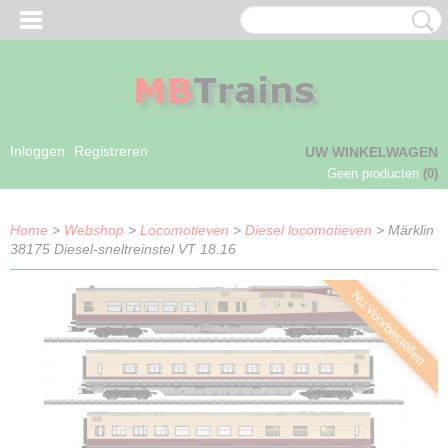
Inloggen
Registreren
UW WINKELWAGEN
Geen producten
(0)
Home
>
Webshop
>
Locomotieven
>
Diesel locomotieven
> Märklin
38175 Diesel-sneltreinstel VT 18.16
Nu Voorbestellen