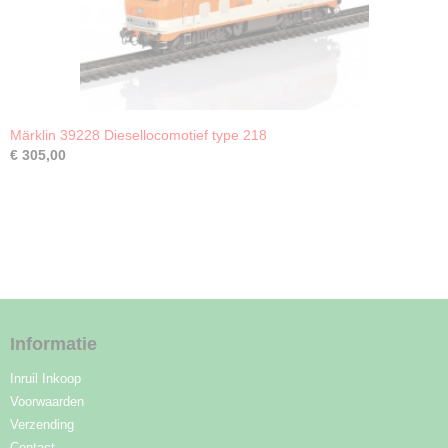
Märklin 39228 Diesellocomotief type 218
€ 305,00
Informatie
Inruil Inkoop
Voorwaarden
Verzending
Contact