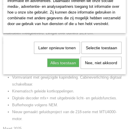
informatie en advertenties. Daarnaast verlenen we onze sociale
cabineverlichting en machinekamerverlichting digitaal schakelbaar.
media-, advertentie- en analysepartners toegang tot informatie over
Verlichting met onderhoudsvrije warmwitte en rode lichtgevende diodes
hoe u onze site gebruikt. Zij kunnen deze informatie gebruiken in
(LED). Metalen handgrepen bevestigd aan de zijkanten en voorkant.
combinatie met andere gegevens die zij mogelijk hebben verzameld
Bufferhoogte volgens NEM. Kinematisch geleide kortkoppelingen.
door uw gebruik van hun diensten of die u hen hebt verstrekt.
Remleidingen en schroefkoppelingen worden als afzonderlijk bevestigbare
onderdelen meegeleverd. Lengte over buffers 18,9 cm.
Highlights:
Later opnieuw tonen
Selectie toestaan
Eerste versie van de BR 218 met grootlicht. Met digitaal
schakelbare machinekamerverlichting.
Alles toestaan
Nee, niet akkoord
Chassis en carrosserie van de locomotief van metaal.
Voorbeeldgetrouwe dakconstructie van de 218.4 met grote ventilator.
Vormvariant met gewijzigde kapindeling. Cabineverlichting digitaal
schakelbaar.
Kinematisch geleide kortkoppelingen.
Digitale decoder mfx+ met uitgebreide licht- en geluidsfuncties.
Bufferhoogte volgens NEM.
Nieuw gemaakt geluidsproject van de 218-serie met MTU4000-
motor.
Maart 2025