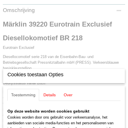
EAN code
Omschrijving
4001883392202
Productcode leverancier
Märklin 39220 Eurotrain Exclusief
39220
Diesellokomotief BR 218
Eurotrain Exclusief
Diesellocomotief serie 218 van de Eisenbahn-Bau- und
Betriebsgesellschaft Pressnitztalbahn mbH (PRESS). Verkeersblauwe
basiskleurstelling.
Cookies toestaan Opties
Bedrijfsnummer 218 057-0 (UIC-nummer 92 80 1218 462-0 D-PRESS).
Bedrijfsstatus vanaf 2020.
Model:
Met digitale decoder mfx+ en uitgebreide geluidsfuncties.
Toestemming
Details
Over
Geregelde krachtige aandrijving met centraal ingebouwd vliegwiel. Alle
vier de assen aangedreven. tractie banden. Driepuntsfrontsein en twee
rode sluitseinen, die afhankelijk van de rijrichting wisselen, werken
Op deze website worden cookies gebruikt
conventioneel in bedrijf en zijn digitaal schakelbaar. Frontseinen aan
Cookies worden door ons gebruikt voor verkeersanalyse, het
loczijde 2 en 1 elk afzonderlijk digitaal uitschakelbaar. Dubbele A-
aanbieden van sociale media-functies en het personaliseren van
lichtfunctie. Grootlicht digitaal schakelbaar. Met de rijrichting wisselende