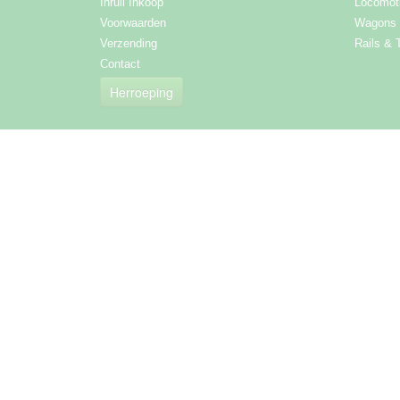
Inruil Inkoop
Locomot
Voorwaarden
Wagons
Verzending
Rails & 
Contact
Herroeping