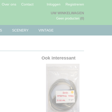
Over ons
Contact
Inloggen
Registreren
UW WINKELWAGEN
Geen producten
(0)
S
SCENERY
VINTAGE
Ook interessant