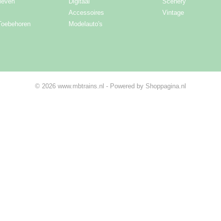
ieven
Digitaal
Scenery
Accessoires
Vintage
Toebehoren
Modelauto's
© 2026 www.mbtrains.nl - Powered by Shoppagina.nl