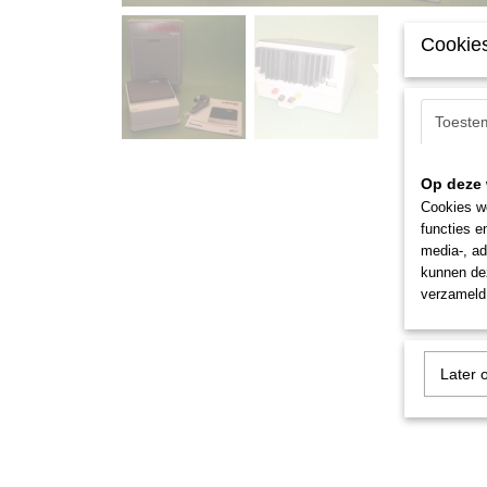
Cookies
Toeste
Op deze 
Cookies wo
functies e
media-, ad
kunnen dez
verzameld 
Later 