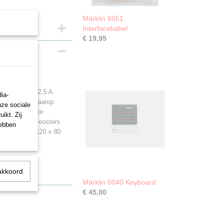
Märklin 6051
Interfacekabel
€ 19,95
sstroom max. 2,5 A.
ia-
r trajecten waarop
nze sociale
uitklemmen voor
ikt. Zij
voor verdere Boosters
hebben
etingen 135 x 120 x 80
akkoord
Märklin 6040 Keyboard
€ 45,00