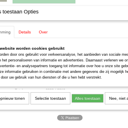
 toestaan Opties
Specificaties
EAN code
4001883060170
Omschrijving
mming
Productcode leverancier
Details
Over
6017
Staat
Gebruikt
Märklin 6017 Booster
website worden cookies gebruikt
Stroomverzorging voor digitaal bestuurde grote modelbanen. Uitgang
rden door ons gebruikt voor verkeersanalyse, het aanbieden van sociale med
Bedrijfsmelding door LED. Met inschakelbare spanningsreducering voo
n het personaliseren van informatie en advertenties. Daarnaast verlenen we o
langzaam gereden wordt, zoals bij de Control Unit 6021. Met 2 aansl
vertentie- en analysepartners toegang tot informatie over hoe u onze site gebru
transformer en 2 voor rails. Met 1 aansluitbus voor Control Unit en 1 
e informatie gebruiken in combinatie met andere gegevens die zij mogelijk 
(art.-nr. 6017). 1 Adapterkabel voor aansluiting aan Control Unit. Afm
door uw gebruik van hun diensten of die u hen hebt verstrekt.
mm.
- Totale programma 2000 / 2010
opnieuw tonen
Selectie toestaan
Alles toestaan
Nee, niet 
perfecte staat!