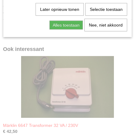
Gekeurd op veiligheid. De transformator 60052/60055 mag niet buiten, in
Later opnieuw tonen
Selectie toestaan
de open lucht opgesteld worden. Hij moet tegen vocht beschermd worden.
Alles toestaan
Nee, niet akkoord
Ook interessant
Märklin 6647 Transformer 32 VA / 230V
€ 42,50