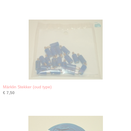
Märklin Stekker (oud type)
€ 7,50