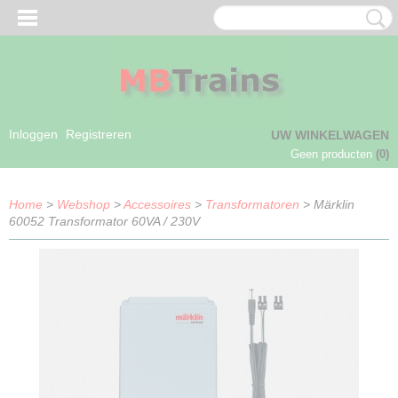
Inloggen
Registreren
UW WINKELWAGEN
Geen producten
(0)
Home
>
Webshop
>
Accessoires
>
Transformatoren
> Märklin
60052 Transformator 60VA / 230V