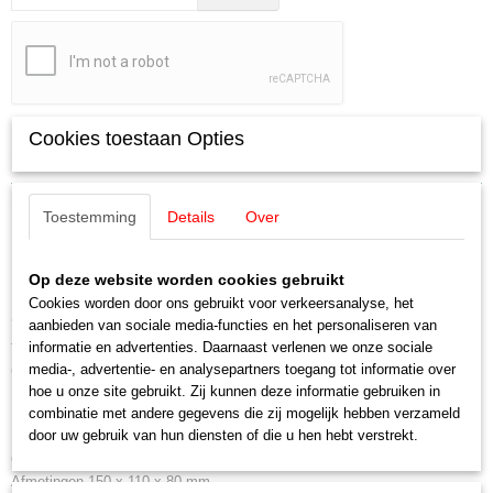
Cookies toestaan Opties
Specificaties
Productcode
Omschrijving
Toestemming
Details
Over
60052-164
Schaal
Märklin 60052 Transformator 60VA /
H0 (1:87)
Op deze website worden cookies gebruikt
Aansturing
Cookies worden door ons gebruikt voor verkeersanalyse, het
230V
Analoog
aanbieden van sociale media-functies en het personaliseren van
Staat
informatie en advertenties. Daarnaast verlenen we onze sociale
Transformator met nieuwe aansluitdoos en aansluitkabel met stekker.
Gebruikt
media-, advertentie- en analysepartners toegang tot informatie over
Geschikt voor de voeding van conventioneel geregelde Märklin-
hoe u onze site gebruikt. Zij kunnen deze informatie gebruiken in
Magneetartikelen.
combinatie met andere gegevens die zij mogelijk hebben verzameld
door uw gebruik van hun diensten of die u hen hebt verstrekt.
Uitgang 16 V wisselspanning.
Omhulling van kunststof.
Afmetingen 150 x 110 x 80 mm.