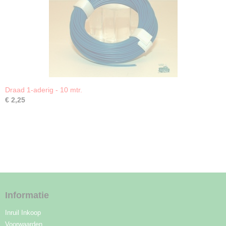
Draad 1-aderig - 10 mtr.
€ 2,25
Informatie
Inruil Inkoop
Voorwaarden