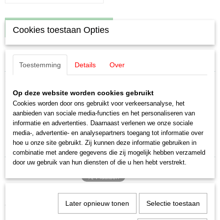
IN WINKELWAGEN
Cookies toestaan Opties
Specificaties
Toestemming
Details
Over
Productcode leverancier
Omschrijving
E374260
Op deze website worden cookies gebruikt
Schaal
Märklin E374260 Isolatie voor
Cookies worden door ons gebruikt voor verkeersanalyse, het
H0 (1:87)
aanbieden van sociale media-functies en het personaliseren van
Staat
informatie en advertenties. Daarnaast verlenen we onze sociale
pantograaf
Nieuw
media-, advertentie- en analysepartners toegang tot informatie over
hoe u onze site gebruikt. Zij kunnen deze informatie gebruiken in
ICE
combinatie met andere gegevens die zij mogelijk hebben verzameld
door uw gebruik van hun diensten of die u hen hebt verstrekt.
Later opnieuw tonen
Selectie toestaan
Ook interessant