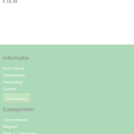
€ 18,49
Informatie
Inruil Inkoop
Voorwaarden
Verzending
Contact
Herroeping
Categorieën
Locomotieven
Wagons
Rails & Toebehoren