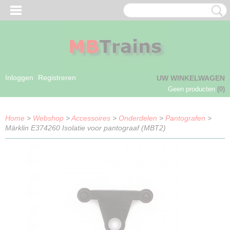
Inloggen
Registreren
UW WINKELWAGEN
Geen producten
(0)
Home
>
Webshop
>
Accessoires
>
Onderdelen
>
Pantografen
>
Märklin E374260 Isolatie voor pantograaf (MBT2)