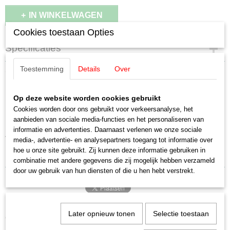
IN WINKELWAGEN
Cookies toestaan Opties
Specificaties
Productcode
Toestemming
Details
Over
Omschrijving
7247
Productcode leverancier
Märklin 7247 Eénbenige pantograaf.
Op deze website worden cookies gebruikt
7247
Cookies worden door ons gebruikt voor verkeersanalyse, het
Schaal
Type SBS 65
aanbieden van sociale media-functies en het personaliseren van
H0 (1:87)
informatie en advertenties. Daarnaast verlenen we onze sociale
Staat
Voor moderne locomotiven.
media-, advertentie- en analysepartners toegang tot informatie over
Nieuw
hoe u onze site gebruikt. Zij kunnen deze informatie gebruiken in
Uitwisselbaar met 7218.
combinatie met andere gegevens die zij mogelijk hebben verzameld
door uw gebruik van hun diensten of die u hen hebt verstrekt.
Later opnieuw tonen
Selectie toestaan
Ook interessant