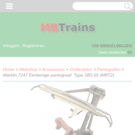
Inloggen
Registreren
UW WINKELWAGEN
Geen producten
(0)
Home
>
Webshop
>
Accessoires
>
Onderdelen
>
Pantografen
>
Märklin 7247 Eénbenige pantograaf. Type SBS 65 (MBT2)