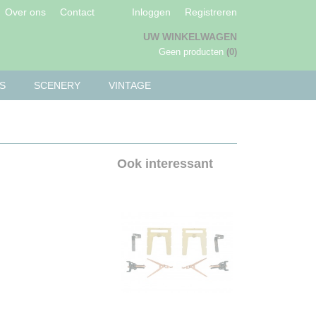
Over ons
Contact
Inloggen
Registreren
UW WINKELWAGEN
Geen producten
(0)
S
SCENERY
VINTAGE
Ook interessant