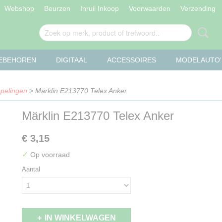
Webshop
Beurzen
Inruil Inkoop
Voorwaarden
Verzending
OEBEHOREN
DIGITAAL
ACCESSOIRES
MODELAUTO'
pelingen
> Märklin E213770 Telex Anker
Märklin E213770 Telex Anker
€ 3,15
✓
Op voorraad
Aantal
IN WINKELWAGEN