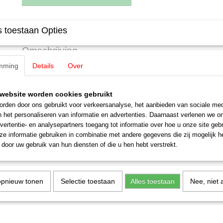
Specificaties
 toestaan Opties
Productcode leverancier
E213770
Omschrijving
Schaal
H0 (1:87)
mming
Details
Over
Staat
Nieuw
Märklin E213770 Telex Anker
website worden cookies gebruikt
rden door ons gebruikt voor verkeersanalyse, het aanbieden van sociale med
n het personaliseren van informatie en advertenties. Daarnaast verlenen we o
vertentie- en analysepartners toegang tot informatie over hoe u onze site gebru
e informatie gebruiken in combinatie met andere gegevens die zij mogelijk 
door uw gebruik van hun diensten of die u hen hebt verstrekt.
opnieuw tonen
Selectie toestaan
Alles toestaan
Nee, niet 