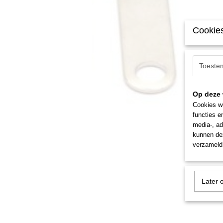
Cookies
Toeste
Op deze 
Cookies wo
functies e
media-, ad
kunnen dez
verzameld 
Later 