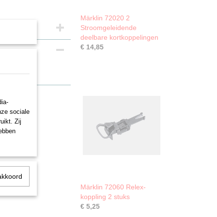
Märklin 72020 2
Stroomgeleidende
deelbare kortkoppelingen
€ 14,85
ia-
nze sociale
ikt. Zij
hebben
akkoord
Märklin 72060 Relex-
koppling 2 stuks
€ 5,25