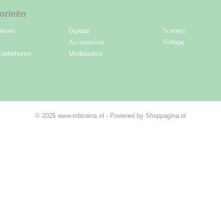
orieën
ieven
Digitaal
Scenery
Accessoires
Vintage
Toebehoren
Modelauto's
© 2026 www.mbtrains.nl - Powered by Shoppagina.nl