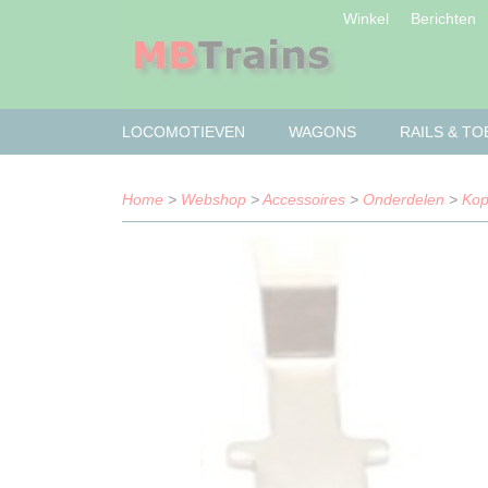
Winkel
Berichten
LOCOMOTIEVEN
WAGONS
RAILS & T
Home
>
Webshop
>
Accessoires
>
Onderdelen
>
Kop