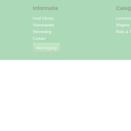
Informatie
Categ
Inruil Inkoop
Locomot
Voorwaarden
Wagons
Verzending
Rails & 
Contact
Herroeping