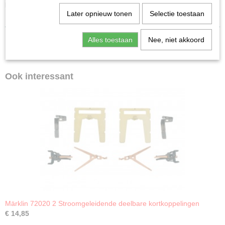
kunststofkoppeling. 2 koppelingen voor wagens (voor 701570 en 701580).
Later opnieuw tonen
Selectie toestaan
Minder koppelingsspeling bij getrokken rijtuigen.
Alles toestaan
Nee, niet akkoord
Ook interessant
Märklin 72020 2 Stroomgeleidende deelbare kortkoppelingen
€ 14,85