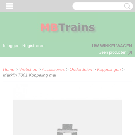
Inloggen
Registreren
UW WINKELWAGEN
Geen producten
(0)
Home
>
Webshop
>
Accessoires
>
Onderdelen
>
Koppelingen
>
Märklin 7001 Koppeling mal