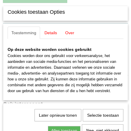
Cookies toestaan Opties
Specificaties
Productcode leverancier
Omschrijving
7001
Toestemming
Details
Over
Schaal
Märklin 7001 Koppeling mal
H0 (1:87)
Op deze website worden cookies gebruikt
Staat
Product:
Om koppelingen te controleren en precies in te stellen. Op de
Cookies worden door ons gebruikt voor verkeersanalyse, het
Gebruikt
rails te steken.
aanbieden van sociale media-functies en het personaliseren van
informatie en advertenties. Daarnaast verlenen we onze sociale
nieuwstaat!
media-, advertentie- en analysepartners toegang tot informatie over
hoe u onze site gebruikt. Zij kunnen deze informatie gebruiken in
combinatie met andere gegevens die zij mogelijk hebben verzameld
door uw gebruik van hun diensten of die u hen hebt verstrekt.
Ook interessant
Later opnieuw tonen
Selectie toestaan
Alles toestaan
Nee, niet akkoord