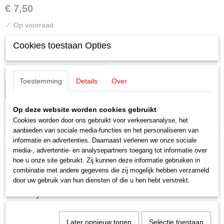
€ 7,50
✓
Op voorraad
Aantal
Cookies toestaan Opties
Toestemming
Details
Over
IN WINKELWAGEN
Op deze website worden cookies gebruikt
Specificaties
Cookies worden door ons gebruikt voor verkeersanalyse, het
aanbieden van sociale media-functies en het personaliseren van
EAN code
informatie en advertenties. Daarnaast verlenen we onze sociale
Omschrijving
4031111044696
media-, advertentie- en analysepartners toegang tot informatie over
hoe u onze site gebruikt. Zij kunnen deze informatie gebruiken in
Productcode leverancier
Märklin E200688 Buffer links bruin (4
combinatie met andere gegevens die zij mogelijk hebben verzameld
E200688
door uw gebruik van hun diensten of die u hen hebt verstrekt.
Schaal
stuks)
H0 (1:87)
Staat
Nieuw
Later opnieuw tonen
Selectie toestaan