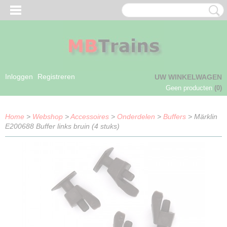
Inloggen
Registreren
UW WINKELWAGEN
Geen producten
(0)
Home
>
Webshop
>
Accessoires
>
Onderdelen
>
Buffers
> Märklin
E200688 Buffer links bruin (4 stuks)