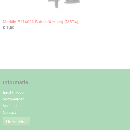
Märklin E174092 Buffer (4 stuks) (MBT4)
€ 7,50
Informatie
Inruil Inkoop
Voorwaarden
Verzending
Contact
Herroeping