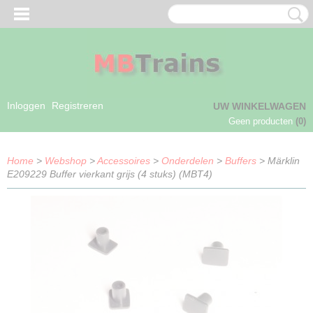
Inloggen
Registreren
UW WINKELWAGEN
Geen producten
(0)
Home
>
Webshop
>
Accessoires
>
Onderdelen
>
Buffers
> Märklin
E209229 Buffer vierkant grijs (4 stuks) (MBT4)