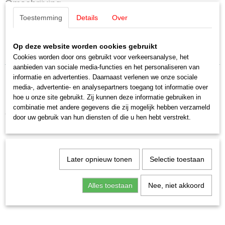
Omschrijving
E209229
Toestemming
Details
Over
Schaal
Märklin E209229 Buffer vierkant grijs
H0 (1:87)
Staat
Op deze website worden cookies gebruikt
(4 stuks)
Nieuw
Cookies worden door ons gebruikt voor verkeersanalyse, het
aanbieden van sociale media-functies en het personaliseren van
informatie en advertenties. Daarnaast verlenen we onze sociale
media-, advertentie- en analysepartners toegang tot informatie over
hoe u onze site gebruikt. Zij kunnen deze informatie gebruiken in
combinatie met andere gegevens die zij mogelijk hebben verzameld
Ook interessant
door uw gebruik van hun diensten of die u hen hebt verstrekt.
Later opnieuw tonen
Selectie toestaan
Alles toestaan
Nee, niet akkoord