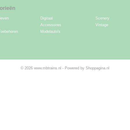
orieën
ieven
Digitaal
Scenery
Accessoires
Vintage
Toebehoren
Modelauto's
© 2026 www.mbtrains.nl - Powered by Shoppagina.nl