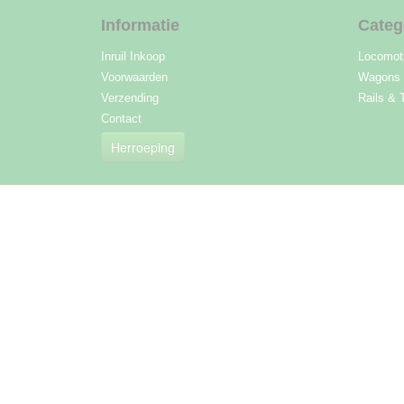
Informatie
Categ
Inruil Inkoop
Locomot
Voorwaarden
Wagons
Verzending
Rails & 
Contact
Herroeping