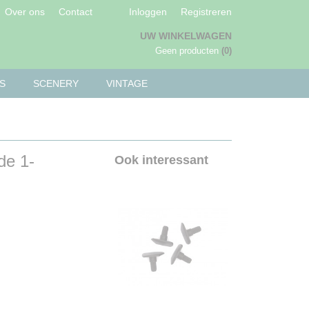
Over ons
Contact
Inloggen
Registreren
UW WINKELWAGEN
Geen producten
(0)
S
SCENERY
VINTAGE
de 1-
Ook interessant