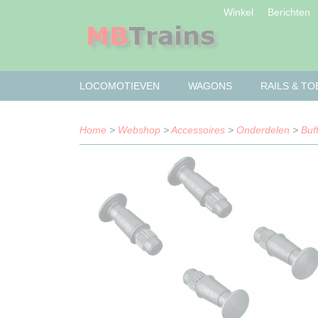
Winkel
Berichten
LOCOMOTIEVEN
WAGONS
RAILS & T
Home
>
Webshop
>
Accessoires
>
Onderdelen
>
Buf