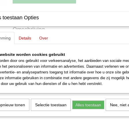
Specificaties
 toestaan Opties
Productcode leverancier
E761070
Omschrijving
Schaal
H0 (1:87)
mming
Details
Over
Staat
Nieuw
Märklin E761070 Buffers (4 stuks)
website worden cookies gebruikt
rden door ons gebruikt voor verkeersanalyse, het aanbieden van sociale med
n het personaliseren van informatie en advertenties. Daarnaast verlenen we o
vertentie- en analysepartners toegang tot informatie over hoe u onze site gebru
e informatie gebruiken in combinatie met andere gegevens die zij mogelijk 
door uw gebruik van hun diensten of die u hen hebt verstrekt.
opnieuw tonen
Selectie toestaan
Alles toestaan
Nee, niet 