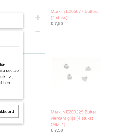
Märklin E205877 Buffers
(4 stuks)
€ 7,50
ia-
nze sociale
ikt. Zij
hebben
akkoord
Märklin E209229 Buffer
vierkant grijs (4 stuks)
(MBT4)
€ 7,50