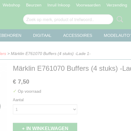
Webshop
Beurzen
Inruil Inkoop
Voorwaarden
Verzending
OEBEHOREN
DIGITAAL
ACCESSOIRES
MODELAUTO'
fers
> Märklin E761070 Buffers (4 stuks) -Lade 1-
Märklin E761070 Buffers (4 stuks) -La
€ 7,50
✓
Op voorraad
Aantal
IN WINKELWAGEN