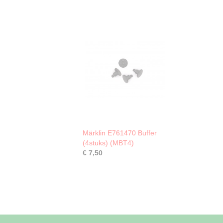
Märklin E761470 Buffer
(4stuks) (MBT4)
€ 7,50