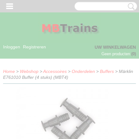
Inloggen
Registreren
UW WINKELWAGEN
Geen producten
(0)
Home
>
Webshop
>
Accessoires
>
Onderdelen
>
Buffers
> Märklin
E761010 Buffer (4 stuks) (MBT4)