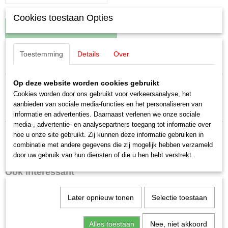
Cookies toestaan Opties
IN WINKELWAGEN
Toestemming
Details
Over
Specificaties
Productcode leverancier
Omschrijving
Op deze website worden cookies gebruikt
E761010
Cookies worden door ons gebruikt voor verkeersanalyse, het
Schaal
aanbieden van sociale media-functies en het personaliseren van
Märklin E761010 Buffer (4 stuks)
H0 (1:87)
informatie en advertenties. Daarnaast verlenen we onze sociale
Staat
media-, advertentie- en analysepartners toegang tot informatie over
Nieuw
hoe u onze site gebruikt. Zij kunnen deze informatie gebruiken in
combinatie met andere gegevens die zij mogelijk hebben verzameld
door uw gebruik van hun diensten of die u hen hebt verstrekt.
Ook interessant
Later opnieuw tonen
Selectie toestaan
Alles toestaan
Nee, niet akkoord