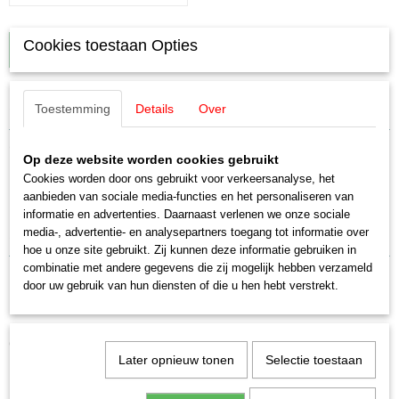
Cookies toestaan Opties
IN WINKELWAGEN
Specificaties
Toestemming
Details
Over
Productcode leverancier
Omschrijving
E230865
Op deze website worden cookies gebruikt
Schaal
Cookies worden door ons gebruikt voor verkeersanalyse, het
Märklin E230865 Buffer rechts (4
H0 (1:87)
aanbieden van sociale media-functies en het personaliseren van
informatie en advertenties. Daarnaast verlenen we onze sociale
Staat
stuks)
media-, advertentie- en analysepartners toegang tot informatie over
Nieuw
hoe u onze site gebruikt. Zij kunnen deze informatie gebruiken in
combinatie met andere gegevens die zij mogelijk hebben verzameld
door uw gebruik van hun diensten of die u hen hebt verstrekt.
Ook interessant
Later opnieuw tonen
Selectie toestaan