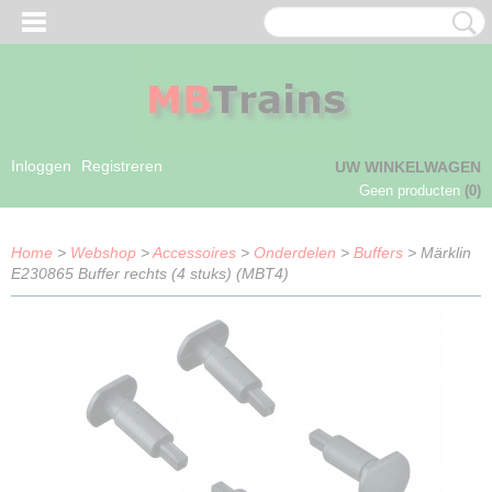
Inloggen
Registreren
UW WINKELWAGEN
Geen producten
(0)
Home
>
Webshop
>
Accessoires
>
Onderdelen
>
Buffers
> Märklin
E230865 Buffer rechts (4 stuks) (MBT4)