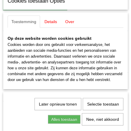
Cookies toestaan Opties
IN WINKELWAGEN
Toestemming
Details
Over
Specificaties
EAN code
Omschrijving
Op deze website worden cookies gebruikt
4031111120963
Cookies worden door ons gebruikt voor verkeersanalyse, het
Productcode leverancier
Märklin E761210 zwarte buffers 4
aanbieden van sociale media-functies en het personaliseren van
E761210
informatie en advertenties. Daarnaast verlenen we onze sociale
Schaal
media-, advertentie- en analysepartners toegang tot informatie over
stuks
H0 (1:87)
hoe u onze site gebruikt. Zij kunnen deze informatie gebruiken in
Staat
combinatie met andere gegevens die zij mogelijk hebben verzameld
Nieuw
door uw gebruik van hun diensten of die u hen hebt verstrekt.
Ook interessant
Later opnieuw tonen
Selectie toestaan
Alles toestaan
Nee, niet akkoord