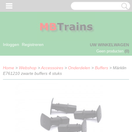
Inloggen
Registreren
UW WINKELWAGEN
Geen producten
(0)
Home
>
Webshop
>
Accessoires
>
Onderdelen
>
Buffers
> Märklin
E761210 zwarte buffers 4 stuks