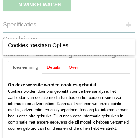
IN WINKELWAGEN
Specificaties
EAN code
Omschrijving
4001883469195
Cookies toestaan Opties
Productcode leverancier
Märklin 46919 Eas goederenwagens
46919
Schaal
set
Toestemming
Details
Over
H0 (1:87)
Staat
Zes open goederenwagens type Eas 5949 en 5971 van de Deutsche
Nieuw
Op deze website worden cookies gebruikt
Reichsbahn (DR).
Cookies worden door ons gebruikt voor verkeersanalyse, het
Model:
Voorbeeldgetrouw nagebouwde fronten. De frontdeuren kunnen bij
aanbieden van sociale media-functies en het personaliseren van
deze modellen niet geopend worden. Met los gemonteerde opstaptreAlle
informatie en advertenties. Daarnaast verlenen we onze sociale
wagens zijn geladen met
media-, advertentie- en analysepartners toegang tot informatie over
imitatie bruinkolenden aan de wagenbodems. Alle wagens zijn geladen
hoe u onze site gebruikt. Zij kunnen deze informatie gebruiken in
met imitatie bruinkolen. Alle wagens met verschillende wagennummers.
combinatie met andere gegevens die zij mogelijk hebben verzameld
Alle wagens apart verpakt.
door uw gebruik van hun diensten of die u hen hebt verstrekt.
Lengte over de buffers per wagen 16,1 cm.