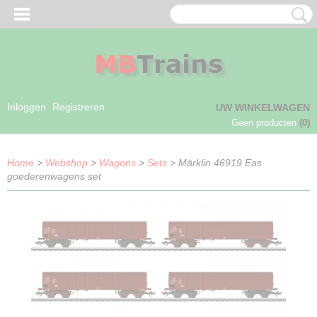
Inloggen
Registreren
UW WINKELWAGEN
Geen producten
(0)
Home
>
Webshop
>
Wagons
>
Sets
> Märklin 46919 Eas
goederenwagens set