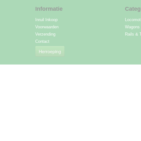
Informatie
Categ
Inruil Inkoop
Locomot
Voorwaarden
Wagons
Verzending
Rails & 
Contact
Herroeping