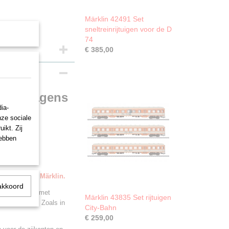
Märklin 42491 Set
sneltreinrijtuigen voor de D
74
€ 385,00
ongenwagens
ia-
nze sociale
ikt. Zij
hebben
evering door Märklin.
akkoord
esbahn (DB), met
Märklin 43835 Set rijtuigen
talen buizen. Zoals in
City-Bahn
€ 259,00