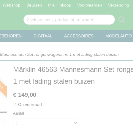
Webshop
Beurzen
Inruil Inkoop
Voorwaarden
Verzending
OEBEHOREN
DIGITAAL
ACCESSOIRES
MODELAUTO'
 Mannesmann Set rongenwagens nr. 1 met lading stalen buizen
Märklin 46563 Mannesmann Set rong
len
1 met lading stalen buizen
€ 149,00
✓
Op voorraad
Aantal