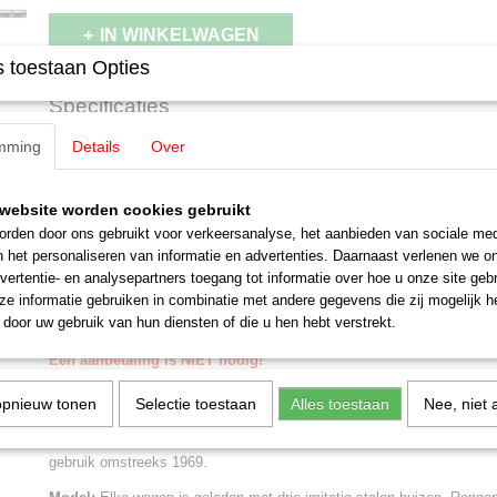
IN WINKELWAGEN
 toestaan Opties
Specificaties
Productcode leverancier
46563
mming
Details
Over
Omschrijving
Schaal
H0 (1:87)
Staat
Nieuw
Märklin 46563 Mannesmann Set r
website worden cookies gebruikt
rden door ons gebruikt voor verkeersanalyse, het aanbieden van sociale med
n het personaliseren van informatie en advertenties. Daarnaast verlenen we o
nr. 1 met lading stalen buizen
vertentie- en analysepartners toegang tot informatie over hoe u onze site gebru
e informatie gebruiken in combinatie met andere gegevens die zij mogelijk 
MHI Model
door uw gebruik van hun diensten of die u hen hebt verstrekt.
LET OP: Kies bij betalen voor de optie: Betalen bij afhalen
Een aanbetaling is NIET nodig!
Betalen en afhalen of opsturen geschied binnen 30 dagen na uitl
opnieuw tonen
Selectie toestaan
Alles toestaan
Nee, niet 
Drie twee-assige rongenwagens type Kbs 443 van de Deutsche Bund
handrembordessen en rongen. Werden gebruikt voor het vervoer van s
gebruik omstreeks 1969.