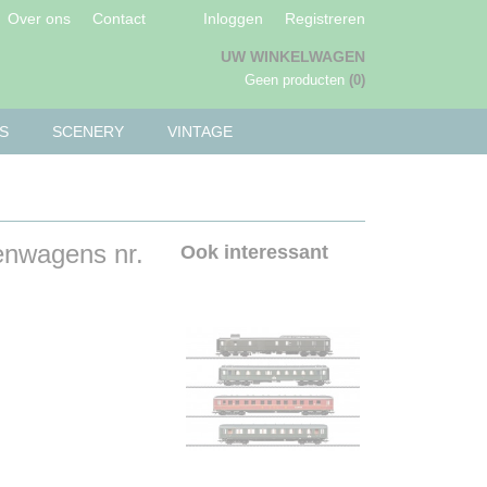
Over ons
Contact
Inloggen
Registreren
UW WINKELWAGEN
Geen producten
(0)
S
SCENERY
VINTAGE
enwagens nr.
Ook interessant