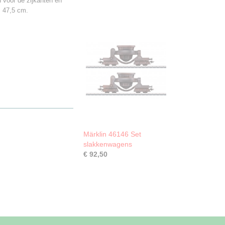
 voor de zijkanten en
. 47,5 cm.
Märklin 46146 Set
slakkenwagens
€ 92,50