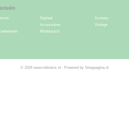
orieën
ieven
Digitaal
Scenery
Accessoires
Vintage
Toebehoren
Modelauto's
© 2026 www.mbtrains.nl - Powered by Shoppagina.nl