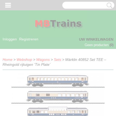
Inloggen
Registreren
UW WINKELWAGEN
Geen producten
(0)
Home
>
Webshop
>
Wagons
>
Sets
> Märklin 40852 Set TEE –
Rheingold rijtuigen ‘Tin Plate’