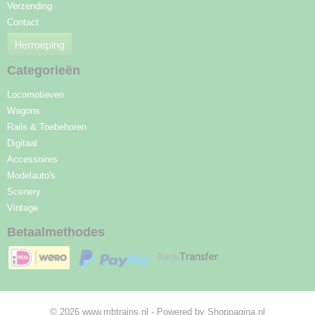
Verzending
Contact
Herroeping
Categorieën
Locomotieven
Wagons
Rails & Toebehoren
Digitaal
Accessoires
Modelauto's
Scenery
Vintage
Betaalmethodes
© 2026 www.mbtrains.nl - Powered by Shoppagina.nl