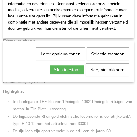
Vier vier-assige TEE rijtuigen van verschillende modellen van de
informatie en advertenties. Daarnaast verlenen we onze sociale
Deutsche Bundesbahn (DB). In de kobaltblauwe Rheingold-kleur. Eén
media-, advertentie- en analysepartners toegang tot informatie over
TEE afdelingsrijtuig Ap4üm-62, eerste klas. Eén TEE restauratierijtuig
hoe u onze site gebruikt. Zij kunnen deze informatie gebruiken in
WR4üm-64, eerste klas. Eén TEE panoramarijtuig AD4üm-62, eerste
combinatie met andere gegevens die zij mogelijk hebben verzameld
klas.Eén TEE afdelingsrijtuig Av4üm-62, eerste klas. Modellen zoals in
door uw gebruik van hun diensten of die u hen hebt verstrekt.
gebruik omstreeks 1962.
Eénmalige uitgave
Model:
Alle rijtuigen met Relex-koppelingen en gummibalg-overgangen.
Later opnieuw tonen
Selectie toestaan
Met opgedrukte koersborden. Met verschillende rijtuignummers. Eén
afdelingsrijtuig is standaard voorzien van ingebouwde sluitlichten. Elk
rijtuig individueel verpakt in het bekende kartonnen doosje dat lijkt op de
Alles toestaan
Nee, niet akkoord
oorspronkelijke verpakking. Met extra doos voor de set. Lengte over de
buffers per rijtuig 24 cm.
Highlights:
In de elegante TEE kleuren 'Rheingold 1962'.Rheingold rijtuigen van
metaal in 'Tin Plate' uitvoering.
De bijpassende Rheingold elektrische locomotief is de 'Strijkplank',
type E 10.12 met het artikelnummer 30391.
De rijtuigen zijn apart verpakt in de stijl van de jaren '60.