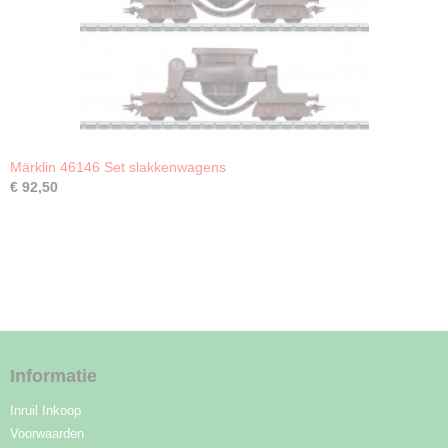
Märklin 46146 Set slakkenwagens
€ 92,50
Informatie
Inruil Inkoop
Voorwaarden