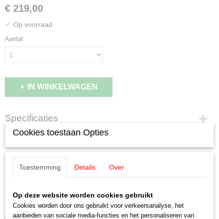
€ 219,00
✓
Op voorraad
Aantal
IN WINKELWAGEN
Specificaties
Cookies toestaan Opties
EAN code
Omschrijving
4001883408521
Productcode leverancier
Märklin 40852 Set TEE – Rheingold
Toestemming
Details
Over
40852
Schaal
rijtuigen ‘Tin Plate’
H0 (1:87)
Op deze website worden cookies gebruikt
Staat
MHI Model
Cookies worden door ons gebruikt voor verkeersanalyse, het
Nieuw
aanbieden van sociale media-functies en het personaliseren van