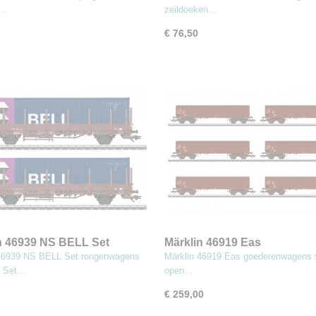
schuifwanden
y…
zeildoeken…
€ 76,50
n 46939 NS BELL Set
Märklin 46919 Eas
nwagens type Kbs
goederenwagens set
 46939 NS BELL Set rongenwagens
Märklin 46919 Eas goederenwagens 
s Set…
open…
€ 259,00