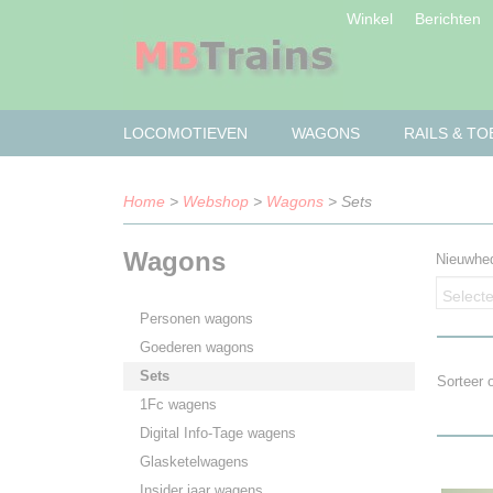
Winkel
Berichten
LOCOMOTIEVEN
WAGONS
RAILS & T
Home
>
Webshop
>
Wagons
> Sets
Wagons
Nieuwhe
Selecte
Personen wagons
Goederen wagons
Sets
Sorteer
1Fc wagens
Digital Info-Tage wagens
Glasketelwagens
Insider jaar wagens