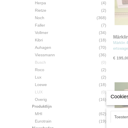
Herpa
(4)
Rietze
(2)
Noch
(368)
Faller
(7)
Vollmer
(34)
Märkli
Kibri
(18)
set me
Märklin 
Auhagen
(70)
ertswag
Viessmann
(36)
€ 195,0
Busch
(0)
Roco
(2)
Lux
(2)
Loewe
(18)
LUX
(0)
Cookies
Overig
(16)
Produktlijn
MHI
(62)
Toeste
Eurotrain
(19)