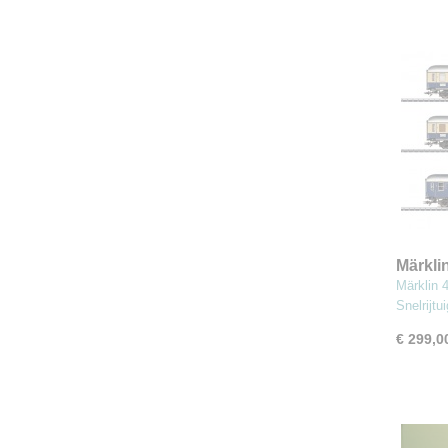
Märkli
Snelrij
Märklin 
Snelrijt
€ 299,0