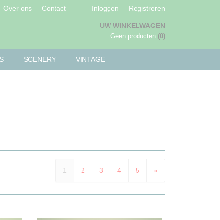
Over ons
Contact
Inloggen
Registreren
UW WINKELWAGEN
Geen producten
(0)
S
SCENERY
VINTAGE
1
2
3
4
5
»