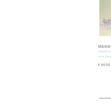
Märkli
wagens
Märklin 
voor zw
€ 84,50