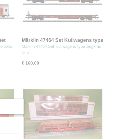
set
Märklin 47464 Set Kuilwagens type
Sdgkms
eldeks
Märklin 47464 Set Kuilwagens type Sdgkms
Drie…
€ 160,00