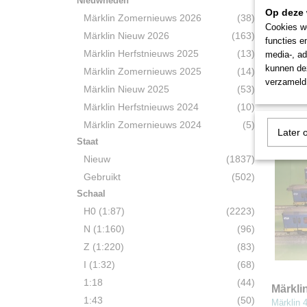
Nieuwheden
Op deze 
Märklin Zomernieuws 2026
(38)
Cookies wo
Märkli
Märklin Nieuw 2026
(163)
functies e
perso
Märklin 
Märklin Herfstnieuws 2025
(13)
media-, ad
persone
kunnen dez
Märklin Zomernieuws 2025
(14)
verzameld 
€ 69,50
Märklin Nieuw 2025
(53)
Märklin Herfstnieuws 2024
(10)
Märklin Zomernieuws 2024
(5)
Later 
Staat
Nieuw
(1837)
Gebruikt
(502)
Schaal
H0 (1:87)
(2223)
N (1:160)
(96)
Z (1:220)
(83)
I (1:32)
(68)
1:18
(44)
Märkli
1:43
(50)
set IC+
Märklin 