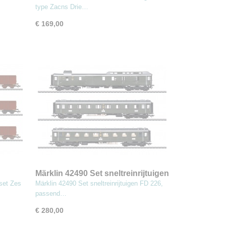
type Zacns Drie…
€ 169,00
Märklin 42490 Set sneltreinrijtuigen
FD 226, passend bij
set Zes
Märklin 42490 Set sneltreinrijtuigen FD 226,
stoomlocomotief type 01
passend…
€ 280,00