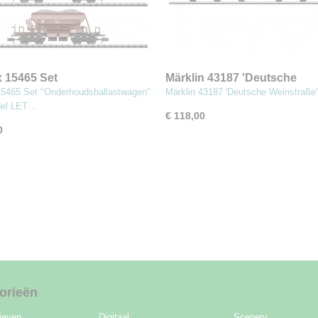
x 15465 Set
Märklin 43187 'Deutsche
rhoudsballastwagen"
Weinstraße' Set ombouw-rij
 15465 Set "Onderhoudsballastwagen"
Märklin 43187 'Deutsche Weinstraße
el LET…
€ 118,00
0
orieën
ieven
Digitaal
Scenery