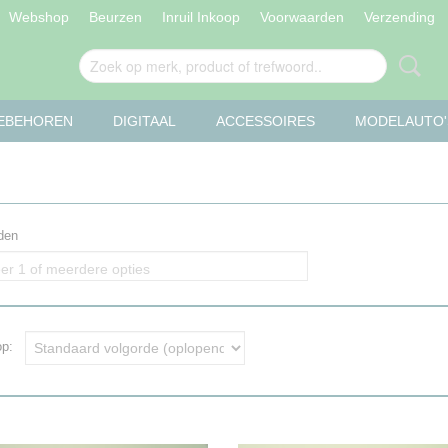
Webshop
Beurzen
Inruil Inkoop
Voorwaarden
Verzending
OEBEHOREN
DIGITAAL
ACCESSOIRES
MODELAUTO'
den
er 1 of meerdere opties
 op: