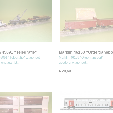
n 45091 "Telegrafie"
Märklin 46158 "Orgeltranspo
set
goederenwagenset
45091 "Telegrafie" wagenset
Märklin 46158 "Orgeltransport"
phenbauambt…
goederenwagenset…
€ 29,50