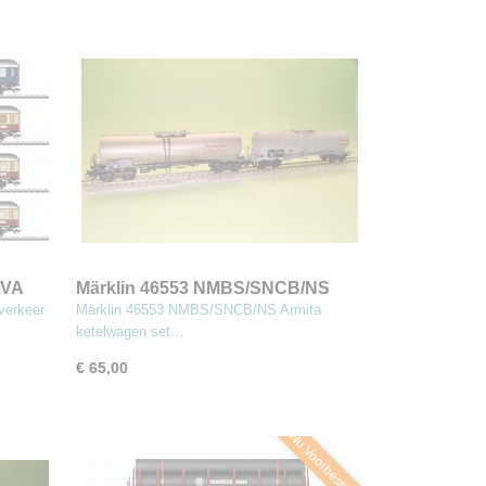
IVA
Märklin 46553 NMBS/SNCB/NS
Armita ketelwagen set
verkeer
Märklin 46553 NMBS/SNCB/NS Armita
ketelwagen set…
€ 65,00
Nu Voorbestellen