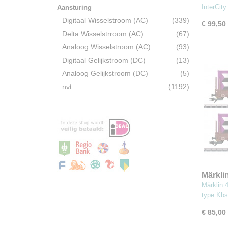
InterCit
Aansturing
Digitaal Wisselstroom (AC)
(339)
€ 99,50
Delta Wisselstrroom (AC)
(67)
Analoog Wisselstroom (AC)
(93)
Digitaal Gelijkstroom (DC)
(13)
Analoog Gelijkstroom (DC)
(5)
nvt
(1192)
Märkli
ronge
Märklin
type Kb
€ 85,00