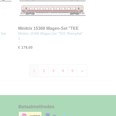
Minitrix 15368 Wagen-Set "TEE
tuigen
Rheinpfeil"
' Set…
Minitrix 15368 Wagen-Set "TEE Rheinpfeil"
1…
€ 179,00
1
2
3
4
5
»
Betaalmethodes