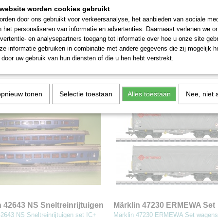
website worden cookies gebruikt
rden door ons gebruikt voor verkeersanalyse, het aanbieden van sociale med
n 4190 'Verkehr und Umwelt'
Märklin 43891 Knorr 'Wagen-
n het personaliseren van informatie en advertenties. Daarnaast verlenen we o
nenwagenset
4190 'Verkehr und Umwelt'
Märklin 43891 Knorr 'Wagen-Set' S-B
vertentie- en analysepartners toegang tot informatie over hoe u onze site gebru
nwagenset 3…
rijtuig ABx 791,…
e informatie gebruiken in combinatie met andere gegevens die zij mogelijk 
door uw gebruik van hun diensten of die u hen hebt verstrekt.
€ 89,50
opnieuw tonen
Selectie toestaan
Alles toestaan
Nee, niet 
n 42643 NS Sneltreinrijtuigen
Märklin 47230 ERMEWA Set
wagens met zeildoeken
42643 NS Sneltreinrijtuigen set IC+
Märklin 47230 ERMEWA Set wagens