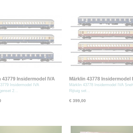
n 43779 Insidermodel IVA
Märklin 43778 Insidermodel 
tuigenset 2
Snelverkeer Rijtuig set 1
43779 Insidermodel IVA
Märklin 43778 Insidermodel IVA Snel
uigenset 2…
Rijtuig set…
0
€ 399,00