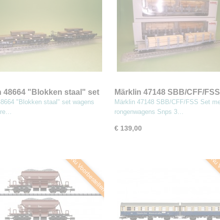
n 48664 "Blokken staal" set
Märklin 47148 SBB/CFF/FSS
 voor zware lasten
met 3 rongenwagens Snps
48664 "Blokken staal" set wagens
Märklin 47148 SBB/CFF/FSS Set me
are…
rongenwagens Snps 3…
€ 139,00
Nu Voorbestellen
Nu V