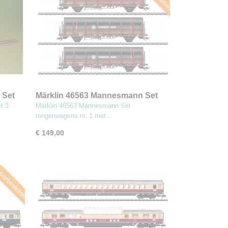
 Set
Märklin 46563 Mannesmann Set
rongenwagens nr. 1 met lading
t 3
Märklin 46563 Mannesmann Set
stalen buizen
rongenwagens nr. 1 met…
€ 149,00
oorbestellen