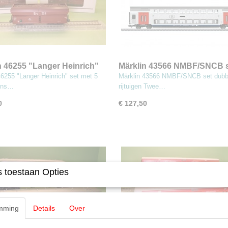
n 46255 "Langer Heinrich"
Märklin 43566 NMBF/SNCB 
t 5 ertswagens
dubbeldeks rijtuigen
46255 "Langer Heinrich" set met 5
Märklin 43566 NMBF/SNCB set dubb
ens…
rijtuigen Twee…
0
€ 127,50
 toestaan Opties
mming
Details
Over