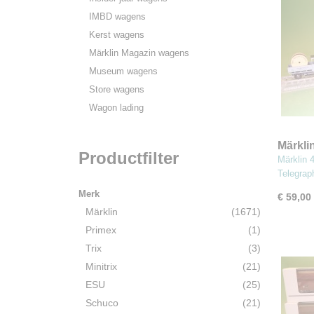
IMBD wagens
Kerst wagens
Märklin Magazin wagens
Museum wagens
Store wagens
Wagon lading
Märkli
Productfilter
wagen
Märklin 
Telegra
Merk
€ 59,00
Märklin
(1671)
Primex
(1)
Trix
(3)
Minitrix
(21)
ESU
(25)
Schuco
(21)