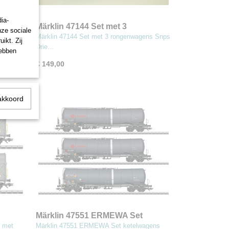
ia-
Set'
Märklin 47144 Set met 3
nze sociale
rongenwagens Snps
ahn-
Märklin 47144 Set met 3 rongenwagens Snps
ikt. Zij
Drie…
hebben
€ 149,00
akkoord
Märklin 47551 ERMEWA Set
ketelwagens type Zacns
 met
Märklin 47551 ERMEWA Set ketelwagens