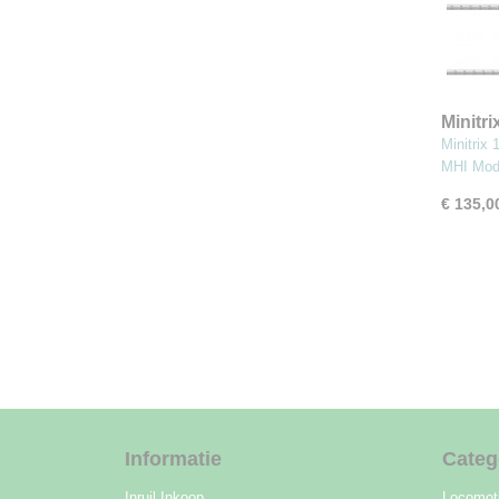
Minitri
"Onde
Minitrix
MHI Mod
€ 135,0
Informatie
Categ
Inruil Inkoop
Locomot