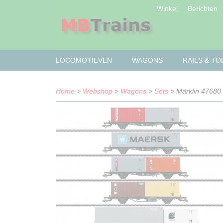
Winkel
Berichten
LOCOMOTIEVEN
WAGONS
RAILS & T
Home
>
Webshop
>
Wagons
>
Sets
> Märklin 47680