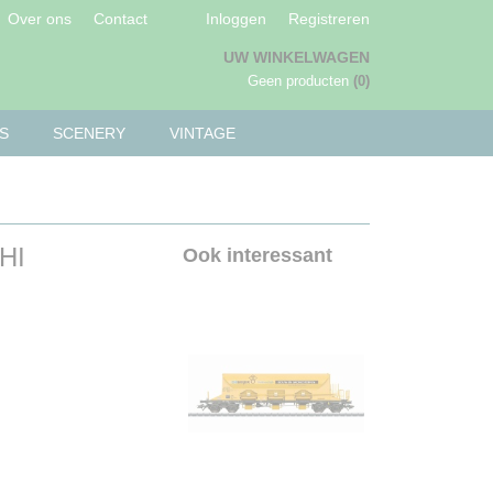
Over ons
Contact
Inloggen
Registreren
UW WINKELWAGEN
Geen producten
(0)
S
SCENERY
VINTAGE
HI
Ook interessant