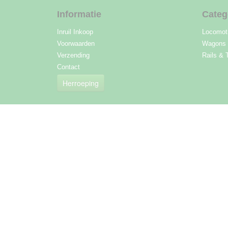
Informatie
Categ
Inruil Inkoop
Locomot
Voorwaarden
Wagons
Verzending
Rails & 
Contact
Herroeping