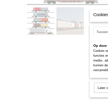
Cookies
Toeste
Op deze 
Cookies wo
functies e
media-, ad
kunnen dez
verzameld 
Later 