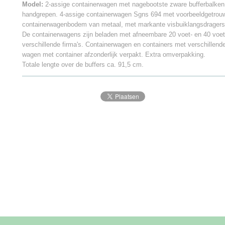
Model:
2-assige containerwagen met nagebootste zware bufferbalke
handgrepen. 4-assige containerwagen Sgns 694 met voorbeeldgetrou
containerwagenbodem van metaal, met markante visbuiklangsdragers. 
De containerwagens zijn beladen met afneembare 20 voet- en 40 voet
verschillende firma's. Containerwagen en containers met verschillend
wagen met container afzonderlijk verpakt. Extra omverpakking.
Totale lengte over de buffers ca. 91,5 cm.