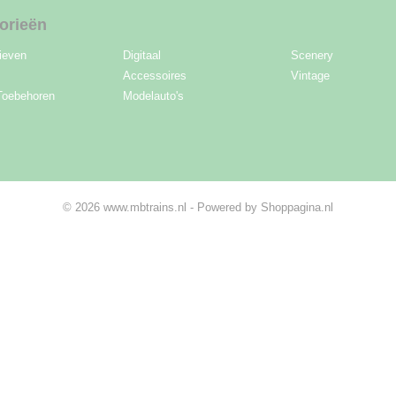
orieën
ieven
Digitaal
Scenery
Accessoires
Vintage
Toebehoren
Modelauto's
© 2026 www.mbtrains.nl - Powered by Shoppagina.nl