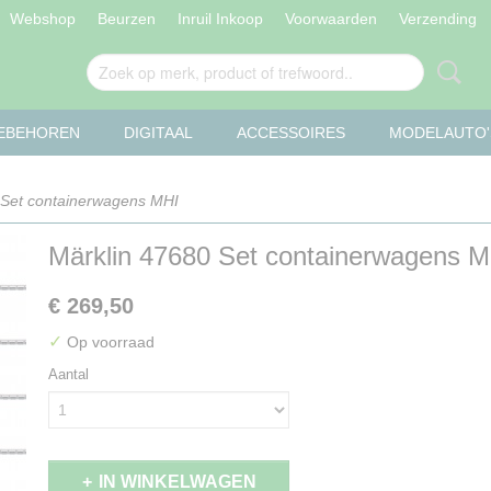
Webshop
Beurzen
Inruil Inkoop
Voorwaarden
Verzending
OEBEHOREN
DIGITAAL
ACCESSOIRES
MODELAUTO'
 Set containerwagens MHI
Märklin 47680 Set containerwagens M
€ 269,50
✓
Op voorraad
Aantal
IN WINKELWAGEN