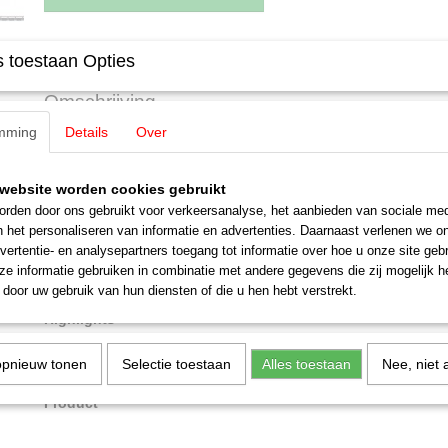
Specificaties
 toestaan Opties
Productcode
47680
Omschrijving
EAN code
4001883476803
mming
Details
Over
Schaal
H0 (1:87)
Märklin 47680 Set containerwagen
Staat
Nieuw
Voorbeeld:
Set containerwagens bestaande uit 5 verschillende types 
website worden cookies gebruikt
assige containerwagens type Lbgjs 598. Een 2-assige containerwagen
rden door ons gebruikt voor verkeersanalyse, het aanbieden van sociale med
assige containerwagen type Sgns 694. Alle wagens in zwarte resp. ro
n het personaliseren van informatie en advertenties. Daarnaast verlenen we o
basiskleurstelling. Deutsche Bundesbahn (DB). Containerwagen belad
vertentie- en analysepartners toegang tot informatie over hoe u onze site gebru
voet-boxcontainers van verschillende firma's. Zoals in gebruik rond h
e informatie gebruiken in combinatie met andere gegevens die zij mogelijk 
'80.
door uw gebruik van hun diensten of die u hen hebt verstrekt.
Highlights
Containerwagen en containers met verschillende bedrijfsnummer
opnieuw tonen
Selectie toestaan
Alles toestaan
Nee, niet 
Ideale wagen voor gesloten containertreinen.
Product