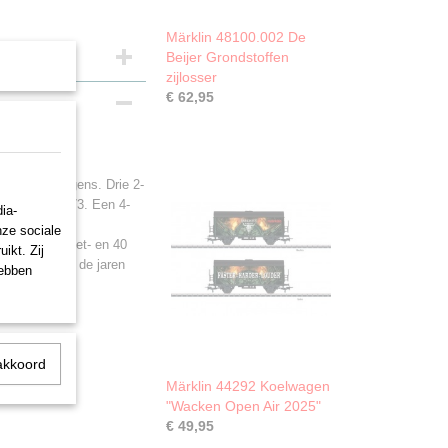
Märklin 48100.002 De
Beijer Grondstoffen
zijlosser
€ 62,95
s MHI
containerwagens. Drie 2-
 type Lgjs 573. Een 4-
ia-
odbruine
nze sociale
en met 20 voet- en 40
ikt. Zij
et midden van de jaren
hebben
s.
akkoord
Märklin 44292 Koelwagen
"Wacken Open Air 2025"
€ 49,95