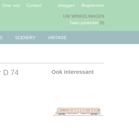
Over ons
Contact
Inloggen
Registreren
UW WINKELWAGEN
Geen producten
(0)
S
SCENERY
VINTAGE
r D 74
Ook interessant