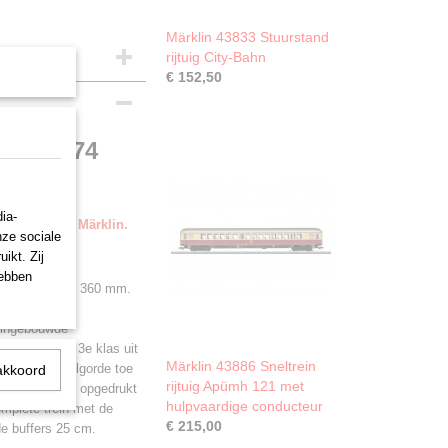
Märklin 43833 Stuurstand
rijtuig City-Bahn
€ 152,50
voor D 74
ia-
evering door Märklin.
nze sociale
ikt. Zij
hebben
erijdbare radius 360 mm.
s (LED) en
d ingebouwde
ü, 1e, 2e en 3e klas uit
Märklin 43886 Sneltrein
ven rijtuigvolgorde toe
akkoord
rijtuig Apümh 121 met
geleverd. Met opgedrukt
hulpvaardige conducteur
mplete trein met de
€ 215,00
de buffers 25 cm.