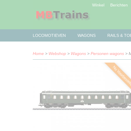
Winkel
Berichten
LOCOMOTIEVEN
WAGONS
RAILS & T
Home
>
Webshop
>
Wagons
>
Personen wagons
> M
Nu Voorbestel