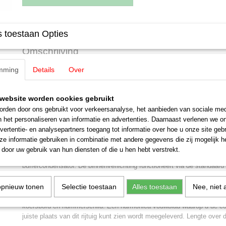
Specificaties
 toestaan Opties
Productcode leverancier
42526
Omschrijving
Schaal
H0 (1:87)
Staat
Nieuw
mming
Details
Over
Märklin 42526 Sneltreinrijtuig C4ü 
LET OP: Kies bij betalen voor de optie:
Betalen bij afhalen
website worden cookies gebruikt
Een aanbetaling is NIET nodig!
rden door ons gebruikt voor verkeersanalyse, het aanbieden van sociale med
Betalen en afhalen of opsturen geschied binnen 30 dagen na uitl
n het personaliseren van informatie en advertenties. Daarnaast verlenen we o
vertentie- en analysepartners toegang tot informatie over hoe u onze site gebru
Vier-assig sneltreinrijtuig C4ü (Standaardtype 1928-30), 3e klas.
e informatie gebruiken in combinatie met andere gegevens die zij mogelijk 
Model:
Gedetailleerde uitvoering in de juiste lengteschaal. Kleinst b
door uw gebruik van hun diensten of die u hen hebt verstrekt.
Standaard voorzien van interieurverlichting met warm-witte lichtdiode
buffercondensator. De binnenverlichting functioneert via de standaar
stroomgeleidende kortkoppelingen samen met het sneltreinrijtuig ABC4
set 42491 dat een sleepcontact heeft. Daarom is het nodig de aangege
opnieuw tonen
Selectie toestaan
Alles toestaan
Nee, niet 
te passen. Een korte gummibalg om zelf te wisselen wordt apart mee
koersbord en nummerschild. Een harmonica vouwblad waarop u de co
juiste plaats van dit rijtuig kunt zien wordt meegeleverd. Lengte over 