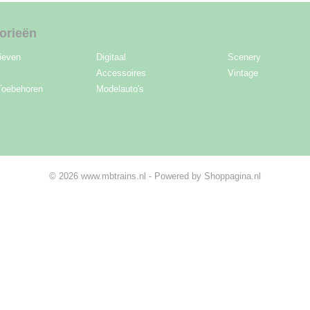
orieën
ieven
Digitaal
Scenery
Accessoires
Vintage
Toebehoren
Modelauto's
© 2026 www.mbtrains.nl - Powered by Shoppagina.nl