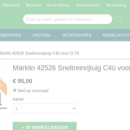
Webshop
Beurzen
Inruil Inkoop
Voorwaarden
Verzending
OEBEHOREN
DIGITAAL
ACCESSOIRES
MODELAUTO'
ärklin 42526 Sneltreinrijtuig C4ü voor D 74
Märklin 42526 Sneltreinrijtuig C4ü voo
len
€ 95,00
✘
Niet op voorraad
Aantal
IN WINKELWAGEN