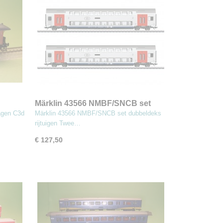
Märklin 43566 NMBF/SNCB set
dubbeldeks rijtuigen
agen C3d
Märklin 43566 NMBF/SNCB set dubbeldeks
rijtuigen Twee…
€ 127,50