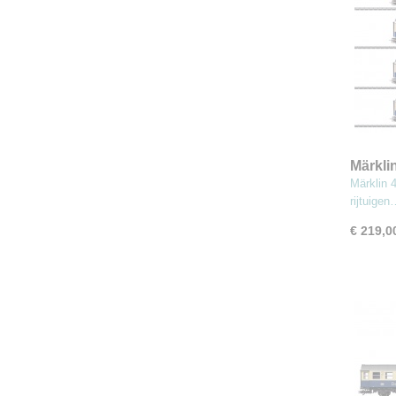
Märkli
rijtuig
Märklin 
rijtuige
€ 219,0