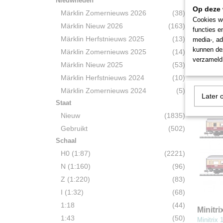
Nieuwheden
Op deze 
Märklin Zomernieuws 2026
(38)
Cookies wo
Märkli
Märklin Nieuw 2026
(163)
functies e
1e kla
Märklin 4
Märklin Herfstnieuws 2025
(13)
media-, ad
Lichtme
kunnen dez
Märklin Zomernieuws 2025
(14)
verzameld 
€ 59,50
Märklin Nieuw 2025
(53)
Märklin Herfstnieuws 2024
(10)
Märklin Zomernieuws 2024
(5)
Later 
Staat
Nieuw
(1835)
Gebruikt
(502)
Schaal
H0 (1:87)
(2221)
N (1:160)
(96)
Z (1:220)
(83)
I (1:32)
(68)
1:18
(44)
Minitr
1:43
(50)
perso
Minitrix