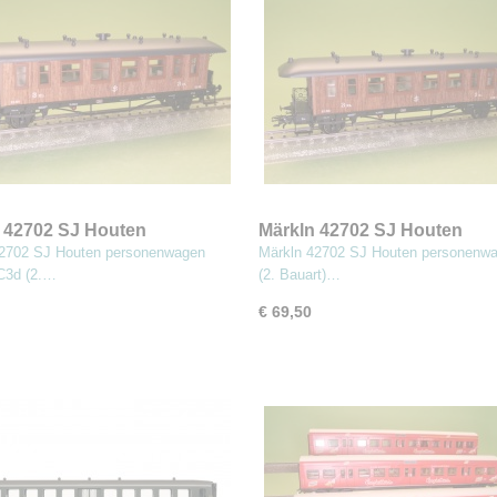
 42702 SJ Houten
Märkln 42702 SJ Houten
nenwagen (#MBA)
personenwagen
42702 SJ Houten personenwagen
Märkln 42702 SJ Houten personenw
C3d (2.…
(2. Bauart)…
€ 69,50