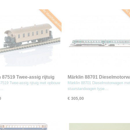
Nu Voorbestellen
Nu V
n 87519 Twee-assig rijtuig
Märklin 88701 Dieselmotor
bouw van echt brons (Z)
met stuurstandwagen type
87519 Twee-assig rijtuig met opbouw
Märklin 88701 Dieselmotorwagen me
628.2/928.2 (Z)
t…
stuurstandwagen type…
0
€ 305,00