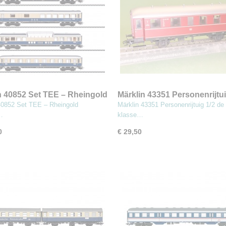
n 40852 Set TEE – Rheingold
Märklin 43351 Personenrijtui
en ‘Tin Plate’
de klasse
40852 Set TEE – Rheingold
Märklin 43351 Personenrijtuig 1/2 de
n…
klasse…
0
€ 29,50