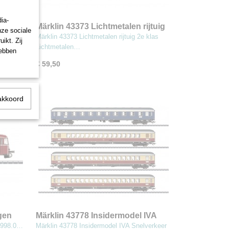
ia-
Märklin 43373 Lichtmetalen rijtuig
nze sociale
 voor
2e klas
ig
Märklin 43373 Lichtmetalen rijtuig 2e klas
ikt. Zij
Lichtmetalen…
hebben
€ 59,50
akkoord
gen
Märklin 43778 Insidermodel IVA
Snelverkeer Rijtuig set 1
e 998.0…
Märklin 43778 Insidermodel IVA Snelverkeer