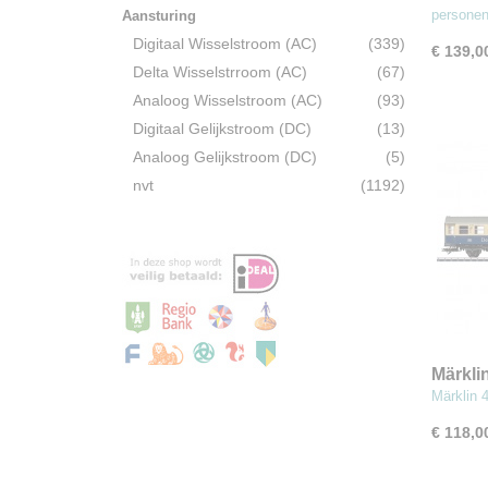
persone
Aansturing
Digitaal Wisselstroom (AC)
(339)
€ 139,0
Delta Wisselstrroom (AC)
(67)
Analoog Wisselstroom (AC)
(93)
Digitaal Gelijkstroom (DC)
(13)
Analoog Gelijkstroom (DC)
(5)
nvt
(1192)
Märkli
Weinst
Märklin 
€ 118,0