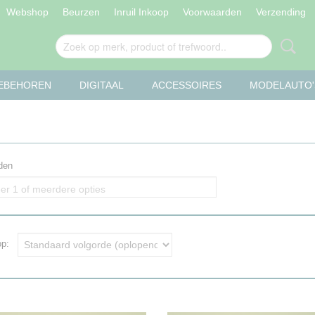
Webshop
Beurzen
Inruil Inkoop
Voorwaarden
Verzending
OEBEHOREN
DIGITAAL
ACCESSOIRES
MODELAUTO'
den
er 1 of meerdere opties
 op: