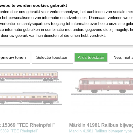
website worden cookies gebruikt
rden door ons gebruikt voor verkeersanalyse, het aanbieden van sociale med
n 43363 Lichtmetalen rijtuig
Märklin 41712 Start Up
n het personaliseren van informatie en advertenties. Daarnaast verlenen we o
s
Afdelingsrijtuig tweede klas
3363 Lichtmetalen rijtuig 1e klas
Märklin 41712 Start Up Afdelingsrijtu
vertentie- en analysepartners toegang tot informatie over hoe u onze site gebru
de ICE 2
talen…
tweede klas…
e informatie gebruiken in combinatie met andere gegevens die zij mogelijk 
door uw gebruik van hun diensten of die u hen hebt verstrekt.
€ 42,50
opnieuw tonen
Selectie toestaan
Alles toestaan
Nee, niet 
ix 15369 "TEE Rheinpfeil"
Märklin 41981 Railbus bijwa
nenwagenset
type 998.0
 15369 "TEE Rheinpfeil"
Märklin 41981 Railbus bijwagen typ