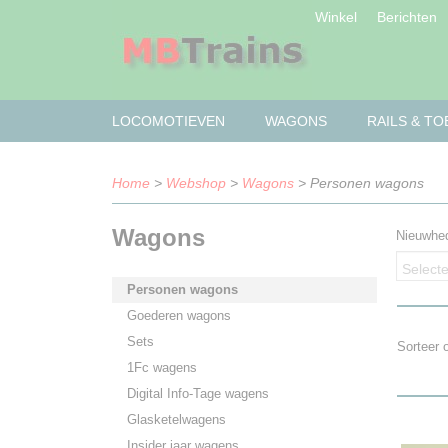
Winkel
Berichten
LOCOMOTIEVEN
WAGONS
RAILS & T
Home
>
Webshop
>
Wagons
> Personen wagons
Wagons
Nieuwhe
Selecte
Personen wagons
Goederen wagons
Sets
Sorteer
1Fc wagens
Digital Info-Tage wagens
Glasketelwagens
Insider jaar wagens