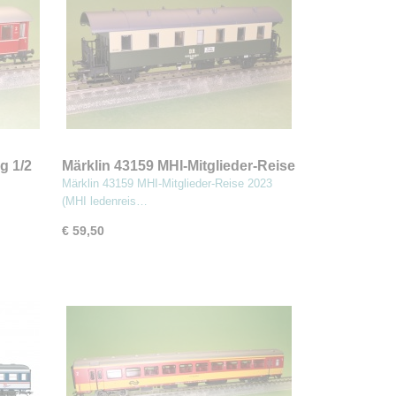
g 1/2
Märklin 43159 MHI-Mitglieder-Reise
2023 (MBA)
Märklin 43159 MHI-Mitglieder-Reise 2023
(MHI ledenreis…
€ 59,50