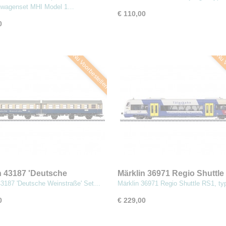
nwagenset MHI Model 1…
€ 110,00
0
Nu Voorbestellen
Nu V
n 43187 'Deutsche
Märklin 36971 Regio Shuttle
raße' Set ombouw-rijtuigen
type 650 Dieselmotorwagen
43187 'Deutsche Weinstraße' Set…
Märklin 36971 Regio Shuttle RS1, t
0
€ 229,00