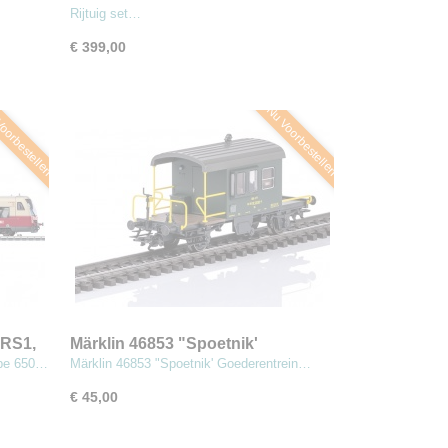
Rijtuig set…
€ 399,00
oorbestellen
Nu Voorbestellen
 RS1,
Märklin 46853 "Spoetnik'
Goederentrein begeleidingswagen
ype 650…
Märklin 46853 "Spoetnik' Goederentrein…
€ 45,00