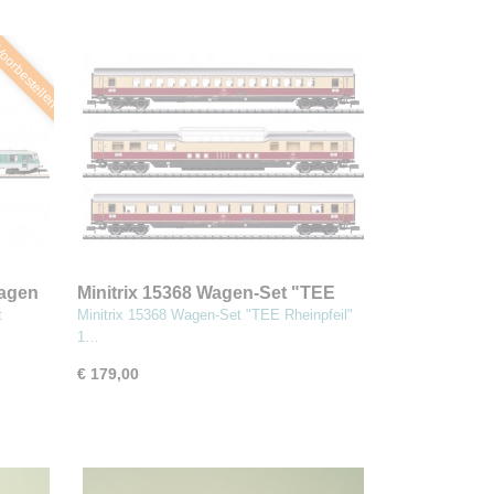
oorbestellen
wagen
Minitrix 15368 Wagen-Set "TEE
Rheinpfeil"
t
Minitrix 15368 Wagen-Set "TEE Rheinpfeil"
1…
€ 179,00