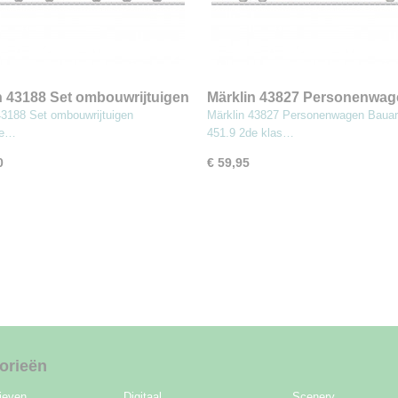
n 43188 Set ombouwrijtuigen
Märklin 43827 Personenwag
che Weinstrasse'
Bauart Brndz 451.9 2de klas
43188 Set ombouwrijtuigen
Märklin 43827 Personenwagen Bauar
he…
451.9 2de klas…
0
€ 59,95
orieën
ieven
Digitaal
Scenery