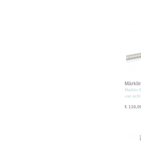
Märkli
met op
Märklin 
van ech
€ 116,0