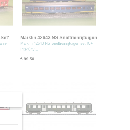
Set'
Märklin 42643 NS Sneltreinrijtuigen
set IC+
ahn-
Märklin 42643 NS Sneltreinrijtuigen set IC+
InterCity…
€ 99,50