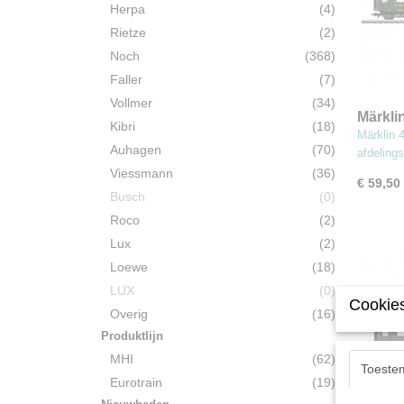
Herpa
(4)
Rietze
(2)
Noch
(368)
Faller
(7)
Vollmer
(34)
Märkli
Kibri
(18)
Lichtme
Märklin
Auhagen
(70)
klas
afdelings
Viessmann
(36)
€ 59,50
Busch
(0)
Roco
(2)
Lux
(2)
Loewe
(18)
LUX
(0)
Cookies
Overig
(16)
Produktlijn
MHI
(62)
Toeste
Eurotrain
(19)