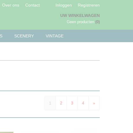
Over ons
Contact
Inloggen
Registreren
UW WINKELWAGEN
Geen producten
(0)
S
SCENERY
VINTAGE
1
2
3
4
»