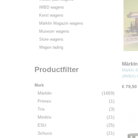
IMBD wagens
Kerst wagens
Märklin Magazin wagens
Museum wagens
Store wagens
Wagon lading
Märkln
Productfilter
perso
Märkln 
(#MBA) 
Merk
€ 79,50
Märklin
(1669)
Primex
(1)
Trix
(3)
Minitrix
(21)
ESU
(25)
Schuco
(21)