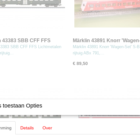
n 43383 SBB CFF FFS
Märklin 43891 Knorr 'Wagen-
talen afdelingsrijtuig 2e
 43383 SBB CFF FFS Lichtmetalen
Märklin 43891 Knorr 'Wagen-Set' S-B
rijtuig…
rijtuig ABx 791,…
€ 89,50
 toestaan Opties
mming
Details
Over