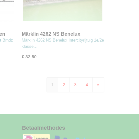
en
Märklin 4262 NS Benelux
Intercityrijtuig 1e/2e klasse
t Brndz
Märklin 4262 NS Benelux Intercityrijtuig 1e/2e
klasse…
€ 32,50
1
2
3
4
»
Betaalmethodes