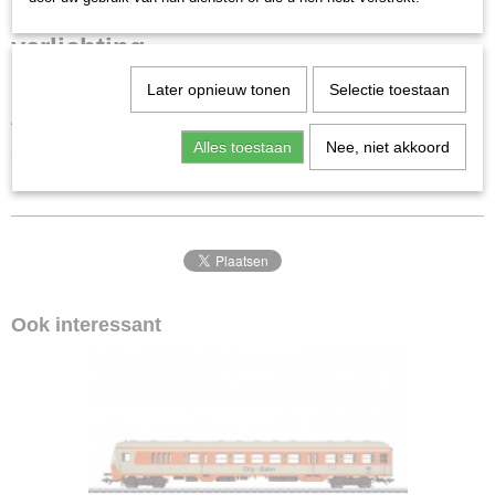
4303
Schaal
verlichting
H0 (1:87)
Staat
DB
Later opnieuw tonen
Selectie toestaan
Gebruikt
Alleen voor post met brievenbus
Alles toestaan
Nee, niet akkoord
nieuwstaat!
Ook interessant