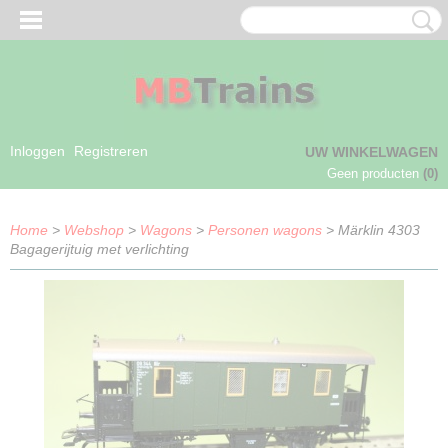
Inloggen
Registreren
UW WINKELWAGEN
Geen producten
(0)
Home
>
Webshop
>
Wagons
>
Personen wagons
> Märklin 4303
Bagagerijtuig met verlichting