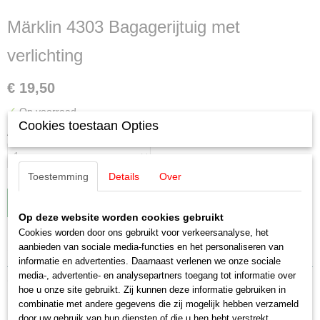
Märklin 4303 Bagagerijtuig met
verlichting
€ 19,50
✓
Op voorraad
Cookies toestaan Opties
Aantal
Toestemming
Details
Over
IN WINKELWAGEN
Op deze website worden cookies gebruikt
Cookies worden door ons gebruikt voor verkeersanalyse, het
Specificaties
aanbieden van sociale media-functies en het personaliseren van
informatie en advertenties. Daarnaast verlenen we onze sociale
EAN code
media-, advertentie- en analysepartners toegang tot informatie over
Omschrijving
4001883043036
hoe u onze site gebruikt. Zij kunnen deze informatie gebruiken in
combinatie met andere gegevens die zij mogelijk hebben verzameld
Productcode leverancier
Märklin 4303 Bagagerijtuig met
door uw gebruik van hun diensten of die u hen hebt verstrekt.