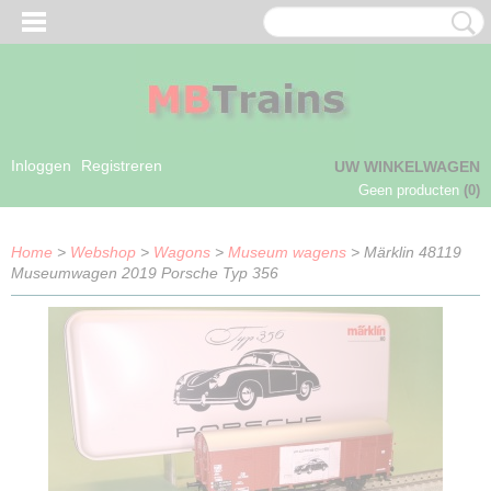
Inloggen
Registreren
UW WINKELWAGEN
Geen producten
(0)
Home
>
Webshop
>
Wagons
>
Museum wagens
> Märklin 48119
Museumwagen 2019 Porsche Typ 356