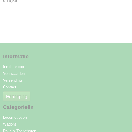
€ 19,50
Informatie
Inruil Inkoop
Voorwaarden
Verzending
Contact
Herroeping
Categorieën
Locomotieven
Wagons
Rails & Toebehoren