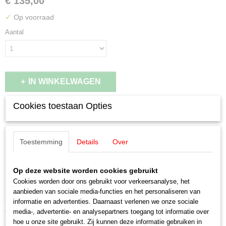
€ 135,00
✓
Op voorraad
Aantal
IN WINKELWAGEN
Cookies toestaan Opties
Specificaties
EAN code
Omschrijving
Toestemming
Details
Over
4001883481197
Productcode leverancier
Märklin 48119 Museumwagen 2019
48119
Op deze website worden cookies gebruikt
Schaal
Cookies worden door ons gebruikt voor verkeersanalyse, het
Porsche Typ 356
H0 (1:87)
aanbieden van sociale media-functies en het personaliseren van
Staat
informatie en advertenties. Daarnaast verlenen we onze sociale
Tweeassige gesloten goederenwagen van verwisselbaar type Glt 23
Gebruikt
media-, advertentie- en analysepartners toegang tot informatie over
"Dresden", zonder handrem, met hoge kopschotdeuren met twee vleugels
hoe u onze site gebruikt. Zij kunnen deze informatie gebruiken in
aan beide uiteindes van de wagen. Particuliere wagen van de firma