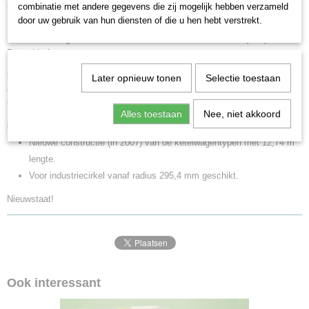
2007
H0 (1:87)
combinatie met andere gegevens die zij mogelijk hebben verzameld
Staat
door uw gebruik van hun diensten of die u hen hebt verstrekt.
Drukgasketelwagen, ondergebracht bij de Deutsche Bundesbahn (DB).
Gebruikt
Particuliere wagen van de Eisenbahn-Verkehrsmittel GmbH (Eva),
Düsseldorf.
Model:
Gedetailleerd chassis met doorbroken frame. Buitenlangsdrager
Later opnieuw tonen
Selectie toestaan
als U-profiel met trekogen. Draaistellen naar type Minden-Dorstfeld.
Gemonteerd remmersbordes. Lengte over buffers 14,6 cm
Alles toestaan
Nee, niet akkoord
Highlights
Nieuwe constructie (in 2007) van de ketelwagentypen met 12,74 m
lengte.
Voor industriecirkel vanaf radius 295,4 mm geschikt.
Nieuwstaat!
Ook interessant