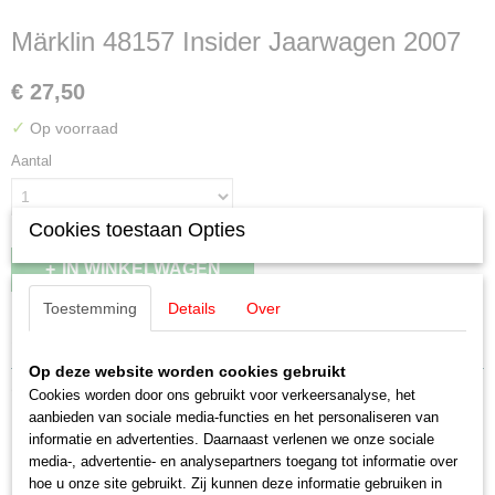
Märklin 48157 Insider Jaarwagen 2007
€ 27,50
✓
Op voorraad
Aantal
Cookies toestaan Opties
IN WINKELWAGEN
Toestemming
Details
Over
Specificaties
Op deze website worden cookies gebruikt
EAN code
Omschrijving
Cookies worden door ons gebruikt voor verkeersanalyse, het
4001883481579
aanbieden van sociale media-functies en het personaliseren van
Productcode leverancier
Märklin 48157 Insider Jaarwagen
informatie en advertenties. Daarnaast verlenen we onze sociale
48157
media-, advertentie- en analysepartners toegang tot informatie over
Schaal
hoe u onze site gebruikt. Zij kunnen deze informatie gebruiken in