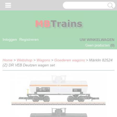
Inloggen
Registreren
UW WINKELWAGEN
Geen producten
(0)
Home
>
Webshop
>
Wagons
>
Goederen wagons
> Märklin 82524
(Z) DR VEB Deutzen wagen set