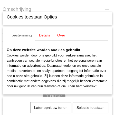
EAN code
Omschrijving
4001883825243
Cookies toestaan Opties
Productcode leverancier
Märklin 82524 (Z) DR VEB Deutzen
82524
Schaal
wagen set
Z
Toestemming
Details
Over
Staat
Twee tankwagens van de DR Ost, afkomstig uit de Sovjet Unie. Verhuurd
Nieuw
aan de VEB Kombinat Deutzen (voormalige Braunkohlewerk). In de
Op deze website worden cookies gebruikt
itvoering van Periode IV.
Cookies worden door ons gebruikt voor verkeersanalyse, het
aanbieden van sociale media-functies en het personaliseren van
Model:
Twee verschillende tankwagens met elk één dom en een
informatie en advertenties. Daarnaast verlenen we onze sociale
werkplatform. Met zwarte/zwart vernikkelde schijfwielen. Totale lengte ca.
media-, advertentie- en analysepartners toegang tot informatie over
104 mm.
hoe u onze site gebruikt. Zij kunnen deze informatie gebruiken in
- Folder nieuwe modellen 2026
combinatie met andere gegevens die zij mogelijk hebben verzameld
door uw gebruik van hun diensten of die u hen hebt verstrekt.
Later opnieuw tonen
Selectie toestaan
Ook interessant