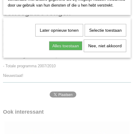
47003
door uw gebruik van hun diensten of die u hen hebt verstrekt.
Schaal
beweegbare rongen
H0 (1:87)
Staat
Type Res 676 van de Deutsche Bahn AG (DB Cargo). Europees
Gebruikt
standaardtype met 19,90 m lengte. Uitvoering met stalen boordwanden,
Later opnieuw tonen
Selectie toestaan
rongen en hoekige buffers.
Model:
Draaistellen type Y25. Metalen inleg voor goede
Alles toestaan
Nee, niet akkoord
loopeigenschappen. Specifieke uitvoering van de vloer. Veel gemonteerde
details. Lengte over buffers 22,9 cm.
- Totale programma 2007/2010
Nieuwstaat!
Ook interessant