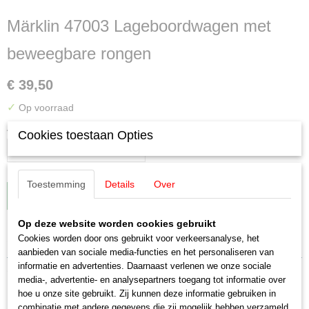
Märklin 47003 Lageboordwagen met
beweegbare rongen
€ 39,50
✓
Op voorraad
Aantal
Cookies toestaan Opties
Toestemming
Details
Over
IN WINKELWAGEN
Op deze website worden cookies gebruikt
Specificaties
Cookies worden door ons gebruikt voor verkeersanalyse, het
aanbieden van sociale media-functies en het personaliseren van
EAN code
informatie en advertenties. Daarnaast verlenen we onze sociale
Omschrijving
4001883470030
media-, advertentie- en analysepartners toegang tot informatie over
hoe u onze site gebruikt. Zij kunnen deze informatie gebruiken in
Productcode leverancier
Märklin 47003 Lageboordwagen met
combinatie met andere gegevens die zij mogelijk hebben verzameld