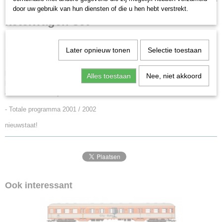
46553
door uw gebruik van hun diensten of die u hen hebt verstrekt.
Schaal
ketelwagen set
H0 (1:87)
Staat
Minerale oliewagen met geknikte ketel, ondergebracht bij de Nederlandse
Gebruikt
Spoorwegen (NS) en de Belgische Staatsspoorwegen (NMBS/SNCB).
Later opnieuw tonen
Selectie toestaan
Particuliere wagen van de firma Armita.
Model:
Fijn gedetailleerd chassis met doorbroken frame. Verschillende
Alles toestaan
Nee, niet akkoord
ketelvormen. Bordes en loopplank afzonderlijk gemonteerd. Totale lengte
over de buffers 36,1 cm.
- Totale programma 2001 / 2002
nieuwstaat!
Ook interessant