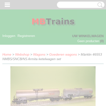
Inloggen
Registreren
UW WINKELWAGEN
Geen producten
(0)
Home
>
Webshop
>
Wagons
>
Goederen wagons
> Märklin 46553
NMBS/SNCB/NS Armita ketelwagen set