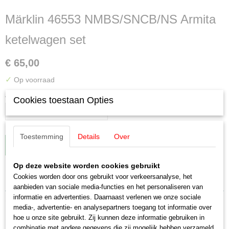
Märklin 46553 NMBS/SNCB/NS Armita
ketelwagen set
€ 65,00
✓
Op voorraad
Aantal
Cookies toestaan Opties
Toestemming
Details
Over
IN WINKELWAGEN
Op deze website worden cookies gebruikt
Specificaties
Cookies worden door ons gebruikt voor verkeersanalyse, het
aanbieden van sociale media-functies en het personaliseren van
EAN code
informatie en advertenties. Daarnaast verlenen we onze sociale
Omschrijving
4001883465531
media-, advertentie- en analysepartners toegang tot informatie over
hoe u onze site gebruikt. Zij kunnen deze informatie gebruiken in
Productcode leverancier
Märklin 46553 NMBS/SNCB/NS Armita
combinatie met andere gegevens die zij mogelijk hebben verzameld