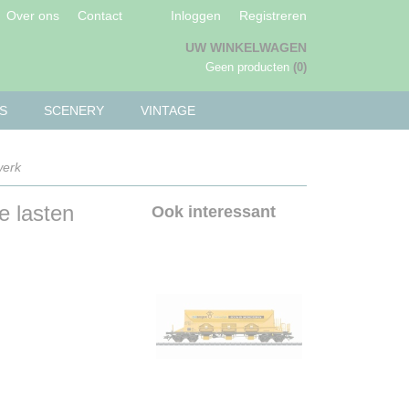
Over ons
Contact
Inloggen
Registreren
UW WINKELWAGEN
Geen producten
(0)
S
SCENERY
VINTAGE
werk
e lasten
Ook interessant