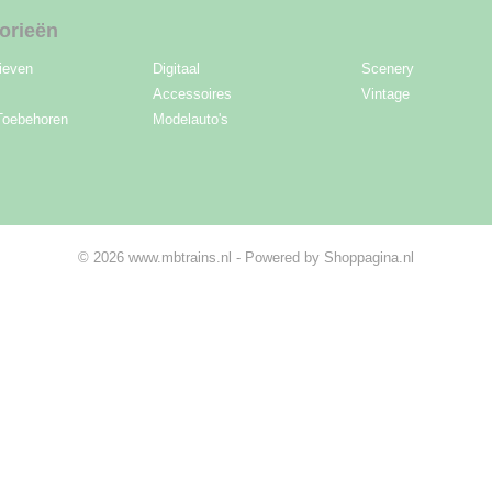
orieën
ieven
Digitaal
Scenery
Accessoires
Vintage
Toebehoren
Modelauto's
© 2026 www.mbtrains.nl - Powered by Shoppagina.nl