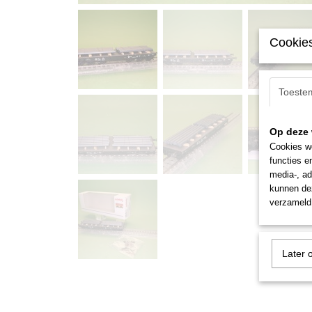
Cookies
Toeste
Op deze 
Cookies wo
functies e
media-, ad
kunnen dez
verzameld 
Later 