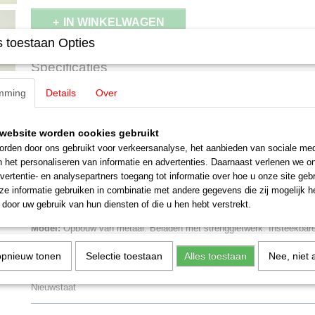
IN WINKELWAGEN
 toestaan Opties
Specificaties
EAN code
4001883486888
mming
Details
Over
Omschrijving
Productcode leverancier
48688
Schaal
H0 (1:87)
Märklin 48688 Platte wagen voor zw
website worden cookies gebruikt
Staat
Gebruikt
rden door ons gebruikt voor verkeersanalyse, het aanbieden van sociale med
n het personaliseren van informatie en advertenties. Daarnaast verlenen we o
Ssym 46 met strenggietwerk
vertentie- en analysepartners toegang tot informatie over hoe u onze site gebru
e informatie gebruiken in combinatie met andere gegevens die zij mogelijk 
Platte wagen voor zware lasten van de Deutsche Bundesbahn (DB), v
door uw gebruik van hun diensten of die u hen hebt verstrekt.
zware goederen.
Model:
Opbouw van metaal. Beladen met strenggietwerk. Insteekbar
meegeleverd. Lengte over de buffers 15,2 cm.
opnieuw tonen
Selectie toestaan
Alles toestaan
Nee, niet 
Totale programma 2016/2017
Nieuwstaat