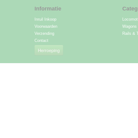
Informatie
Categ
Inruil Inkoop
Locomot
Voorwaarden
Wagons
Verzending
Rails & 
Contact
Herroeping