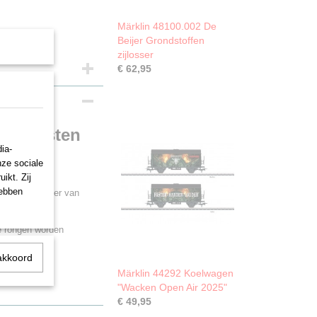
Märklin 48100.002 De
Beijer Grondstoffen
zijlosser
€ 62,95
are lasten
ia-
nze sociale
ikt. Zij
hebben
oor het vervoer van
e rongen worden
akkoord
Märklin 44292 Koelwagen
"Wacken Open Air 2025"
€ 49,95