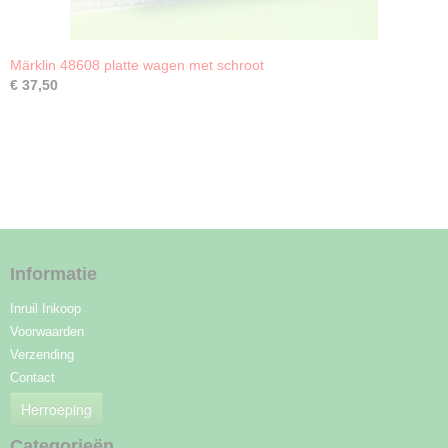
Märklin 48608 platte wagen met schroot
€ 37,50
Informatie
Inruil Inkoop
Voorwaarden
Verzending
Contact
Herroeping
Categorieën