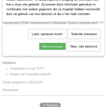
Zans
H0 (1:87)
hoe u onze site gebruikt. Zij kunnen deze informatie gebruiken in
Staat
Vierassige ketelwagen met volume van 95 m3 type Zans met
combinatie met andere gegevens die zij mogelijk hebben verzameld
Gebruikt
ongeïsoleerde ketel en trapje aan de kopse kant, knikketel.
door uw gebruik van hun diensten of die u hen hebt verstrekt.
Goederenwagen van KVG Österreich met reclameopschrift "GATX",
ingezet door ZSSK, geregistreerd in Slowakije. Zoals in gebruik rond
2010.
Later opnieuw tonen
Selectie toestaan
Model:
Draaistellen in moderne uitvoering Y25 gelast/Lsd1 met dubbele
remblokken. Met remplatform en trapje aan de kopse kant. Afzonderlijk
gemonteerde remstangen, afvoerbuizen, domdeksels en talrijke andere
Alles toestaan
Nee, niet akkoord
hendels en handgrepen. Rechthoekige buffers, 6 ketelringen, grote
opschriftplaten. Lengte over de buffers ca. 19,6 cm.
Highlights
Insteladres is nog "KVG".
Wagen aan kopzijden bedrukt.
Totale programma 2022/2024
Nieuwstaat!