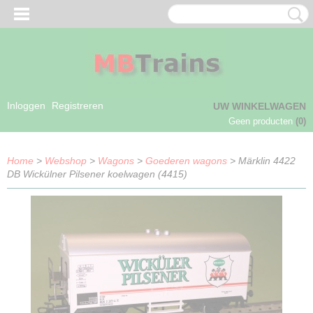
Inloggen
Registreren
UW WINKELWAGEN
Geen producten
(0)
Home
>
Webshop
>
Wagons
>
Goederen wagons
> Märklin 4422
DB Wickülner Pilsener koelwagen (4415)