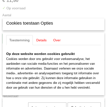
€ 11,50
✓
Op voorraad
Aantal
Cookies toestaan Opties
IN WINKELWAGEN
Toestemming
Details
Over
Specificaties
Op deze website worden cookies gebruikt
Cookies worden door ons gebruikt voor verkeersanalyse, het
Productcode leverancier
aanbieden van sociale media-functies en het personaliseren van
Omschrijving
4422
informatie en advertenties. Daarnaast verlenen we onze sociale
Schaal
media-, advertentie- en analysepartners toegang tot informatie over
Märklin 4422 DB Wickülner Pilsener
H0 (1:87)
hoe u onze site gebruikt. Zij kunnen deze informatie gebruiken in
combinatie met andere gegevens die zij mogelijk hebben verzameld
Staat
koelwagen (4415)
door uw gebruik van hun diensten of die u hen hebt verstrekt.
Gebruikt
Nieuwstaat!