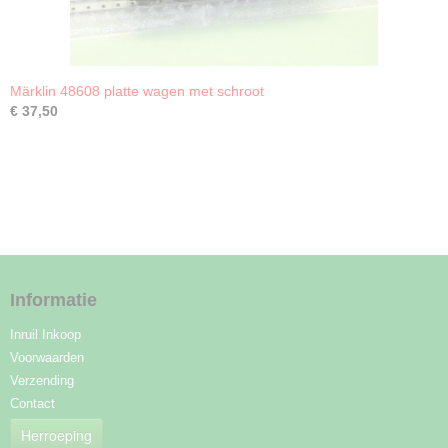
Märklin 48608 platte wagen met schroot
€ 37,50
Informatie
Inruil Inkoop
Voorwaarden
Verzending
Contact
Herroeping