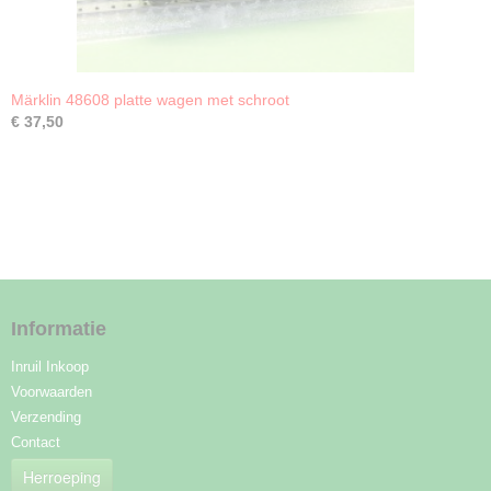
Märklin 48608 platte wagen met schroot
€ 37,50
Informatie
Inruil Inkoop
Voorwaarden
Verzending
Contact
Herroeping