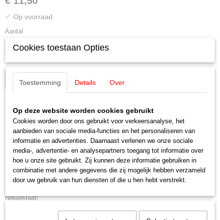
€ 11,50
✓
Op voorraad
Aantal
Cookies toestaan Opties
IN WINKELWAGEN
Toestemming
Details
Over
Specificaties
Op deze website worden cookies gebruikt
Cookies worden door ons gebruikt voor verkeersanalyse, het
Productcode leverancier
aanbieden van sociale media-functies en het personaliseren van
Omschrijving
4428
informatie en advertenties. Daarnaast verlenen we onze sociale
Schaal
media-, advertentie- en analysepartners toegang tot informatie over
Märklin 4428 SBB-CFF Ovomaltine
H0 (1:87)
hoe u onze site gebruikt. Zij kunnen deze informatie gebruiken in
combinatie met andere gegevens die zij mogelijk hebben verzameld
Staat
Koelwagen (4415)
door uw gebruik van hun diensten of die u hen hebt verstrekt.
Gebruikt
Nieuwstaat!