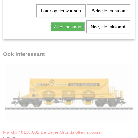
Dm 903 voor het eerst als 'DB Expressdienst' in het Märklin H0-
Later opnieuw tonen
Selectie toestaan
assortiment.
Alles toestaan
Nee, niet akkoord
Ook interessant
Märklin 48100.002 De Beijer Grondstoffen zijlosser