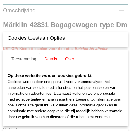
Productcode leverancier
Omschrijving
42831
Schaal
Märklin 42831 Bagagewagen type Dm
H0 (1:87)
Staat
903
Cookies toestaan Opties
Nieuw
LET OP: Kies bij betalen voor de optie:
Betalen bij afhalen
Een aanbetaling is NIET nodig!
Toestemming
Details
Over
Betalen en afhalen of opsturen geschied binnen 30 dagen na
uitlevering door Märklin.
Op deze website worden cookies gebruikt
Bagagewagen type Dm 903 in de uitvoering van de ‘City Bahn’ Köln-
Gummersbach ‘DB Expressdienst’. Zoals in gebruik vanaf 1987
Cookies worden door ons gebruikt voor verkeersanalyse, het
aanbieden van sociale media-functies en het personaliseren van
Model:
Met draaistellen Minden-Deutz Zwaar (type 330), met remmen
informatie en advertenties. Daarnaast verlenen we onze sociale
met dubbele remblokken. Voorbereid voor de inbouw van
media-, advertentie- en analysepartners toegang tot informatie over
stroomgeleidende koppelingen 7319 of 72022, sleepcontact 73406,
hoe u onze site gebruikt. Zij kunnen deze informatie gebruiken in
interieurverlichting 73400/73401 (2x), 73410 of 73411. Met correct
combinatie met andere gegevens die zij mogelijk hebben verzameld
vormgegeven bodem voor dit model. Kleinst berijdbare radius 360 mm.
door uw gebruik van hun diensten of die u hen hebt verstrekt.
Lengte over de buffers ca. 28,2 cm.
Highlights: