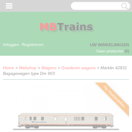
Inloggen
Registreren
UW WINKELWAGEN
Geen producten
(0)
Home
>
Webshop
>
Wagons
>
Goederen wagons
> Märklin 42831
Bagagewagen type Dm 903
Nu Voorbestellen