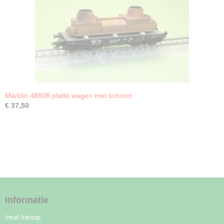
Märklin 48608 platte wagen met schroot
€ 37,50
Informatie
Inruil Inkoop