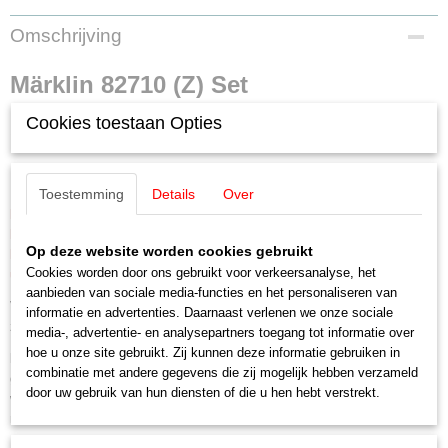
Productcode leverancier
Omschrijving
82710
Schaal
Märklin 82710 (Z) Set
Z
Staat
Cookies toestaan Opties
goederenwagens zelflossers type
Nieuw
OOtz 44
Toestemming
Details
Over
LET OP: Kies bij betalen voor de optie:
Betalen bij afhalen
Een aanbetaling is NIET nodig!
Op deze website worden cookies gebruikt
Betalen en afhalen of opsturen geschied binnen 30 dagen na
Cookies worden door ons gebruikt voor verkeersanalyse, het
uitlevering door Märklin.
aanbieden van sociale media-functies en het personaliseren van
Vier open zelflossers type OOtz 44 van de Deutsche Bundesbahn (DB)
informatie en advertenties. Daarnaast verlenen we onze sociale
zoals in gebruik in Periode III
media-, advertentie- en analysepartners toegang tot informatie over
hoe u onze site gebruikt. Zij kunnen deze informatie gebruiken in
Model:
Nieuw ontworpen zelflossers type OOtz 44. Met een nauwkeurig
combinatie met andere gegevens die zij mogelijk hebben verzameld
gedetailleerde kunststof opbouw met voorbeeldgetrouwe opschriften. De
door uw gebruik van hun diensten of die u hen hebt verstrekt.
wagens zijn voorzien van koppelhaken. Lengte over de buffers ca. 187
mm.