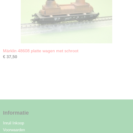
Märklin 48608 platte wagen met schroot
€ 37,50
Informatie
Inruil Inkoop
Voorwaarden