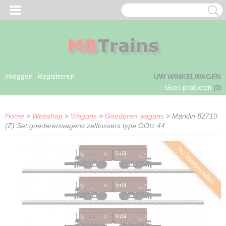
Inloggen
Registreren
UW WINKELWAGEN
Geen producten
(0)
Home
>
Webshop
>
Wagons
>
Goederen wagons
> Märklin 82710
(Z) Set goederenwagens zelflossers type OOtz 44
Nu Voorbestellen