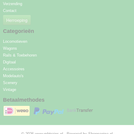
Verzending
Contact
Herroeping
Categorieën
Locomotieven
Wagons
Rails & Toebehoren
Digitaal
Accessoires
Modelauto's
Scenery
Vintage
Betaalmethodes
© 2026 www.mbtrains.nl - Powered by Shoppagina.nl