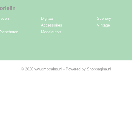
orieën
ieven
Digitaal
Scenery
Accessoires
Vintage
Toebehoren
Modelauto's
© 2026 www.mbtrains.nl - Powered by Shoppagina.nl