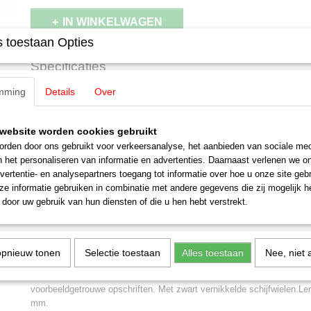
IN WINKELWAGEN
 toestaan Opties
Specificaties
Productcode leverancier
82269
mming
Details
Over
Omschrijving
Schaal
Z
Staat
Nieuw
Märklin 82269 (Z) Gesloten goede
website worden cookies gebruikt
rden door ons gebruikt voor verkeersanalyse, het aanbieden van sociale med
n het personaliseren van informatie en advertenties. Daarnaast verlenen we o
Gbkl 236
vertentie- en analysepartners toegang tot informatie over hoe u onze site gebru
e informatie gebruiken in combinatie met andere gegevens die zij mogelijk 
LET OP: Kies bij betalen voor de optie:
Betalen bij afhalen
door uw gebruik van hun diensten of die u hen hebt verstrekt.
Een aanbetaling is NIET nodig!
Betalen en afhalen of opsturen geschied binnen 30 dagen na uitl
Gesloten goederenwagen van het verbondstype Gbkl 326 van de Deu
opnieuw tonen
Selectie toestaan
Alles toestaan
Nee, niet 
Model zonder handrem of remmersbordes. Zoals in gebruik in Periode
Model:
Wagenopbouw en bodem van nauwkeurig gedetailleerd en bedr
voorbeeldgetrouwe opschriften. Met zwart vernikkelde schijfwielen.Le
mm.