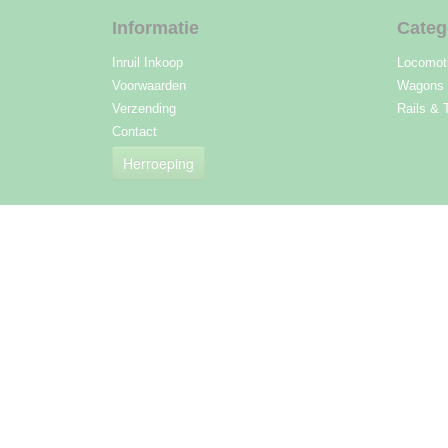
Informatie
Categ
Inruil Inkoop
Locomot
Voorwaarden
Wagons
Verzending
Rails & 
Contact
Herroeping