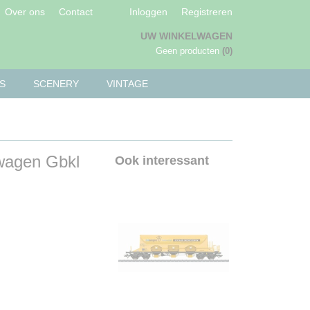
Over ons
Contact
Inloggen
Registreren
UW WINKELWAGEN
Geen producten
(0)
S
SCENERY
VINTAGE
wagen Gbkl
Ook interessant