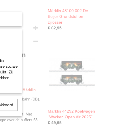
Märklin 48100.002 De
Beijer Grondstoffen
zijlosser
€ 62,95
renwagen
ia-
nze sociale
ikt. Zij
hebben
evering door Märklin.
tsche Bundesbahn (DB).
akkoord
 IVa.
Märklin 44292 Koelwagen
ukt kunststof. Met
"Wacken Open Air 2025"
ngte over de buffers 53
€ 49,95