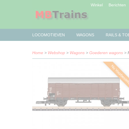
Winkel
Berichten
LOCOMOTIEVEN
WAGONS
RAILS & T
Home
>
Webshop
>
Wagons
>
Goederen wagons
> 
Nu Voorbestel