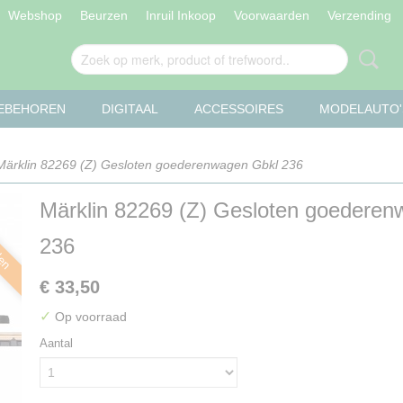
Webshop
Beurzen
Inruil Inkoop
Voorwaarden
Verzending
OEBEHOREN
DIGITAAL
ACCESSOIRES
MODELAUTO'
Märklin 82269 (Z) Gesloten goederenwagen Gbkl 236
Märklin 82269 (Z) Gesloten goederen
len
236
€ 33,50
✓
Op voorraad
Aantal