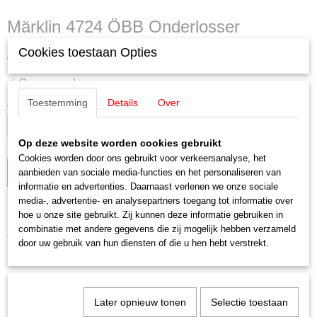
Märklin 4724 ÖBB Onderlosser
Cookies toestaan Opties
€ 29,50
✓
Op voorraad
Toestemming
Details
Over
Aantal
Op deze website worden cookies gebruikt
Cookies worden door ons gebruikt voor verkeersanalyse, het
IN WINKELWAGEN
aanbieden van sociale media-functies en het personaliseren van
informatie en advertenties. Daarnaast verlenen we onze sociale
media-, advertentie- en analysepartners toegang tot informatie over
hoe u onze site gebruikt. Zij kunnen deze informatie gebruiken in
Specificaties
combinatie met andere gegevens die zij mogelijk hebben verzameld
door uw gebruik van hun diensten of die u hen hebt verstrekt.
Productcode leverancier
Omschrijving
4724
Schaal
Märklin 4724 ÖBB Onderlosser
H0 (1:87)
Later opnieuw tonen
Selectie toestaan
Staat
Nieuwstaat!