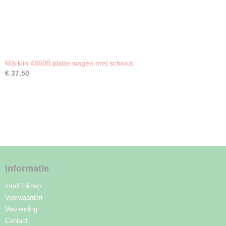
Märklin 48608 platte wagen met schroot
€ 37,50
Informatie
Inruil Inkoop
Voorwaarden
Verzending
Contact