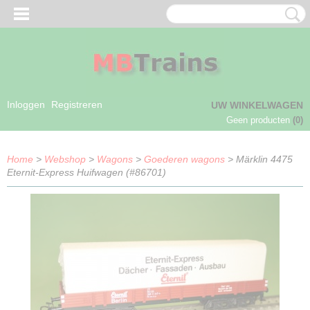
Inloggen
Registreren
UW WINKELWAGEN
Geen producten
(0)
Home
>
Webshop
>
Wagons
>
Goederen wagons
> Märklin 4475
Eternit-Express Huifwagen (#86701)