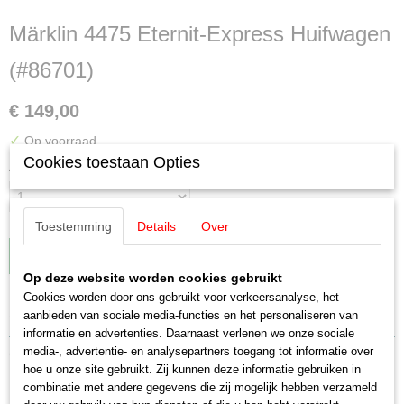
Märklin 4475 Eternit-Express Huifwagen
(#86701)
€ 149,00
✓
Op voorraad
Cookies toestaan Opties
Aantal
Toestemming
Details
Over
IN WINKELWAGEN
Op deze website worden cookies gebruikt
Cookies worden door ons gebruikt voor verkeersanalyse, het
Specificaties
aanbieden van sociale media-functies en het personaliseren van
informatie en advertenties. Daarnaast verlenen we onze sociale
Productcode leverancier
media-, advertentie- en analysepartners toegang tot informatie over
Omschrijving
4475
hoe u onze site gebruikt. Zij kunnen deze informatie gebruiken in
Schaal
combinatie met andere gegevens die zij mogelijk hebben verzameld
Märklin 4475 Eternit-