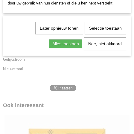
door uw gebruik van hun diensten of die u hen hebt verstrekt.
Specificaties
Productcode leverancier
Omschrijving
90329
Later opnieuw tonen
Selectie toestaan
Schaal
Rocky-Rail 90329 Carlsberg
H0 (1:87)
Alles toestaan
Nee, niet akkoord
Staat
Sdggmrs Twin-Car
Gebruikt
Gelijkstroom
Nieuwstaat!
Ook interessant