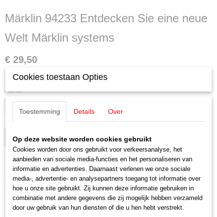
Märklin 94233 Entdecken Sie eine neue
Welt Märklin systems
€ 29,50
✓
Op voorraad
Cookies toestaan Opties
Aantal
Toestemming
Details
Over
IN WINKELWAGEN
Op deze website worden cookies gebruikt
Cookies worden door ons gebruikt voor verkeersanalyse, het
aanbieden van sociale media-functies en het personaliseren van
Specificaties
informatie en advertenties. Daarnaast verlenen we onze sociale
media-, advertentie- en analysepartners toegang tot informatie over
Productcode leverancier
hoe u onze site gebruikt. Zij kunnen deze informatie gebruiken in
Omschrijving
94233
combinatie met andere gegevens die zij mogelijk hebben verzameld
Schaal
door uw gebruik van hun diensten of die u hen hebt verstrekt.
Märklin 94233 Entdecken Sie eine