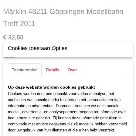
Märklin 48211 Göppingen Modellbahn
Treff 2011
€ 32,50
✓
Op voorraad
Cookies toestaan Opties
Aantal
Toestemming
Details
Over
IN WINKELWAGEN
Op deze website worden cookies gebruikt
Cookies worden door ons gebruikt voor verkeersanalyse, het
aanbieden van sociale media-functies en het personaliseren van
Specificaties
informatie en advertenties. Daarnaast verlenen we onze sociale
media-, advertentie- en analysepartners toegang tot informatie over
EAN code
hoe u onze site gebruikt. Zij kunnen deze informatie gebruiken in
Omschrijving
4001883482118
combinatie met andere gegevens die zij mogelijk hebben verzameld
Productcode leverancier
door uw gebruik van hun diensten of die u hen hebt verstrekt.
Märklin 48211 Göppingen