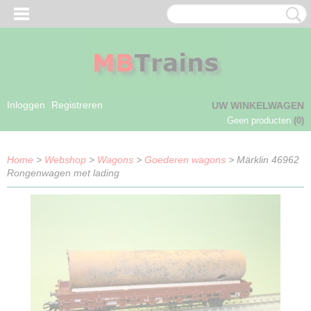
Inloggen
Registreren
UW WINKELWAGEN
Geen producten
(0)
Home
>
Webshop
>
Wagons
>
Goederen wagons
> Märklin 46962
Rongenwagen met lading