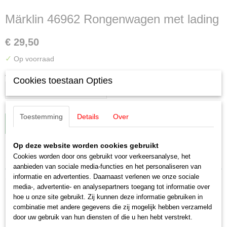
Märklin 46962 Rongenwagen met lading
€ 29,50
✓
Op voorraad
Aantal
Cookies toestaan Opties
Toestemming
Details
Over
IN WINKELWAGEN
Op deze website worden cookies gebruikt
Specificaties
Cookies worden door ons gebruikt voor verkeersanalyse, het
aanbieden van sociale media-functies en het personaliseren van
EAN code
informatie en advertenties. Daarnaast verlenen we onze sociale
Omschrijving
4001883469621
media-, advertentie- en analysepartners toegang tot informatie over
Productcode leverancier
hoe u onze site gebruikt. Zij kunnen deze informatie gebruiken in
Märklin 46962 Rongenwagen met
46962
combinatie met andere gegevens die zij mogelijk hebben verzameld
door uw gebruik van hun diensten of die u hen hebt verstrekt.
Schaal